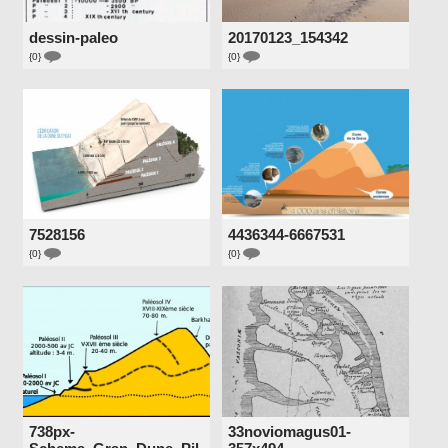
dessin-paleo
20170123_154342
{0}
{0}
7528156
4436344-6667531
{0}
{0}
738px-
33noviomagus01-