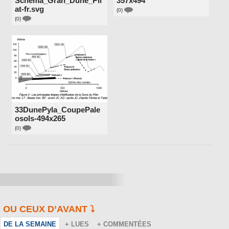
Schema_Gran_Dune_Pil
357x494
at-fr.svg
{0}
{0}
33DunePyla_CoupePale
osols-494x265
{0}
OU CEUX D’AVANT ⤵️
DE LA SEMAINE
+ LUES
+ COMMENTÉES