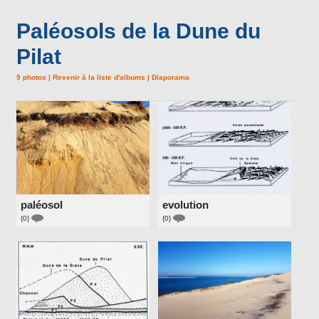
Paléosols de la Dune du
Pilat
9 photos
|
Revenir à la liste d'albums
|
Diaporama
paléosol
evolution
{0}
{0}