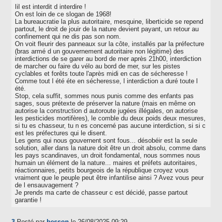
Iil est interdit d interdire !
On est loin de ce slogan de 1968!
La bureaucratie la plus autoritaire, mesquine, liberticide se repend
partout, le droit de jouir de la nature devient payant, un retour au
confinement qui ne dis pas son nom.
On voit fleurir des panneaux sur la côte, installés par la préfecture
(bras armé d un gouvernement autoritaire non légitime) des
interdictions de se garer au bord de mer après 21h00, interdiction
de marcher ou faire du vélo au bord de mer, sur les pistes
cyclables et forêts toute l'après midi en cas de sécheresse !
Comme tout l été éte en sécheresse, l interdiction a duré toute l
été.
Stop, cela suffit, sommes nous punis comme des enfants pas
sages, sous prétexte de préserver la nature (mais en même on
autorise la construction d autoroute jugées illégales, on autorise
les pesticides mortifères), le comble du deux poids deux mesures,
si tu es chasseur, tu n es concerné pas aucune interdiction, si si c
est les préfectures qui le disent.
Les gens qui nous gouvernent sont fous... désobéir est la seule
solution, aller dans la nature doit être un droit absolu, comme dans
les pays scandinaves, un droit fondamental, nous sommes nous
humain un élément de la nature... maires et préfets autoritaires,
réactionnaires, petits bourgeois de la république croyez vous
vraiment que le peuple peut être infantilise ainsi ? Avez vous peur
de l ensauvagement ?
Je prends ma carte de chasseur c est décidé, passe partout
garantie !
3.
Posté par
besson
le 26/08/2025 09:29