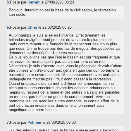
5.
Posté par
Kermit
le 27/08/2025 08:23
Bonjour, l'interdiction est la base de la civilisation, le répression
son socle.
6.
Posté par
Chris
le 27/08/2025 08:25
Au printemps je suis allée en Finlande. Effectivement les
finlandais malgré le froid profitent de la nature le plus possible
mais contrairement aux français ils la respectent beaucoup plus
que nous. On ne trouve pas des tas de mégots, des poubelles qui
débordent ou des dépôts d'ordures sauvages.
De plus n'oublions pas que l'été le bassin est sur fréquenté et que
les incivilités ne manquent pas autant sur terre qu'en mer.
Néanmoins je suis d'accord avec vous la pédagogie devrait d'abord
être utilisée afin d'expliquer aux gens en quoi ces comportements
nuisent à notre environnement. Malheureusement avec certains la
pédagogie ne marche pas il faut donc passer à la répression.
Quand un plaisanciers se met à diffuser de la musique techno
plein pot sur ses enceintes devant les cabanes tchanquees au
mépris du respect de la faune et des autres plaisanciers paisibles
on me peut pas tolérer ce genre de comportement. Vivre en
harmonie les uns avec les autres demande un certain effort de la
part de chacun encore plus dans un environnement aussi
magnifique que notre bassin.
7.
Posté par
Palmen
le 27/08/2025 09:38
Oui des interdits partout mais la fautes a qui je viens a Arcachon