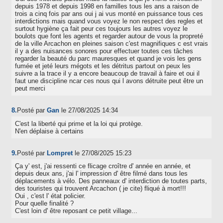
depuis 1978 et depuis 1998 en familles tous les ans a raison de
trois a cinq fois par ans oui j ai vus monté en puissance tous ces
interdictions mais quand vous voyez le non respect des regles et
surtout hygiène ça fait peur ces toujours les autres voyez le
boulots que font les agents et regarder autour de vous la propreté
de la ville Arcachon en pleines saison c'est magnifiques c est vrais
il y a des nuisances sonores pour effectuer toutes ces tâches
regarder la beauté du parc mauresques et quand je vois les gens
fumée et jeté leurs mégots et les détritus partout on peux les
suivre a la trace il y a encore beaucoup de travail à faire et oui il
faut une discipline ncar ces nous qui l avons détruite peut être un
peut merci
8.
Posté par
Gan
le 27/08/2025 14:34
C'est la liberté qui prime et la loi qui protège.
N'en déplaise à certains
9.
Posté par
Lompret
le 27/08/2025 15:23
Ça y' est, j'ai ressenti ce flicage croître d' année en année, et
depuis deux ans, j'ai l' impression d' être filmé dans tous les
déplacements à vélo. Des panneaux d' interdiction de toutes parts,
des touristes qui trouvent Arcachon ( je cite) fliqué à mort!!!
Oui , c'est l' état policier.
Pour quelle finalité ?
C'est loin d' être reposant ce petit village...