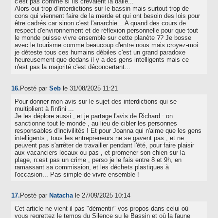
c'est pas comme si Ils crevaient la dalle...
Alors oui trop d'interdictions sur le bassin mais surtout trop de
cons qui viennent faire de la merde et qui ont besoin des lois pour
être cadrés car sinon c'est l'anarchie... A quand des cours de
respect d'environnement et de réflexion personnelle pour que tout
le monde puisse vivre ensemble sur cette planète ?? Je bosse
avec le tourisme comme beaucoup d'entre nous mais croyez-moi
je déteste tous ces humains débiles c'est un grand paradoxe
heureusement que dedans il y a des gens intelligents mais ce
n'est pas la majorité c'est déconcertant...
16.
Posté par
Seb
le 31/08/2025 11:21
Pour donner mon avis sur le sujet des interdictions qui se
multiplient à l'infini ...
Je les déplore aussi , et je partage l'avis de Richard : on
sanctionne tout le monde , au lieu de cibler les personnes
responsables d'incivilités ! Et pour Joanna qui n'aime que les gens
intelligents , tous les entrepreneurs ne se gavent pas , et ne
peuvent pas s'arrêter de travailler pendant l'été, pour faire plaisir
aux vacanciers locaux ou pas , et promener son chien sur la
plage, n:est pas un crime , perso je le fais entre 8 et 9h, en
ramassant sa commission, et les déchets plastiques à
l'occasion... Pas simple de vivre ensemble !
17.
Posté par
Natacha
le 27/09/2025 10:14
Cet article ne vient-il pas "démentir" vos propos dans celui où
vous regrettez le temps du Silence su le Bassin et où la faune