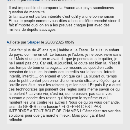
Il est impossible de comparer la France aux pays scandinaves
question de mentalité
Si la nature est parfois interdite c'est qu'il y a une bonne raison
Et oui le peuple comme vous dites a besoin d'être encadré sinon il
fait n'importe quoi on en a les preuves chaque jour avec des
milliers de dépôts sauvages
4.
Posté par
Shaper
le 26/08/2025 09:49
Cela fait plus de 45 ans que j habite a La Teste. Je suis un enfant
du pays, comme on dit. Le bassin, je l'adore, je ne peux vivre sans
lui ! Mais si un jour on m avait dit que je penserais a le quitter, je
ne l aurai pas cru. Car oui, aujourd'hui, le doute est bien là. N'est il
pas temps de tourner la page.... Je ressens au quotidien cette
pression de tous les instants des interdits sur le bassin. Interdit,
interdit, interdit.... on entend et voit que ça ! La plupart du temps
pour le petit confort personnel d'une minorité ultra privilégiée, qui a
l'oreille des élus, pour les raisons que l'on sais ! Et puis il y a aussi
ces technocrates qui pondent des règles sans même savoir de qui
ils parlent ! La vraie vie, c'est ici, sur le bassin, pas dans vos
bureaux a pondre des textes qui bloquent le système et qui
montent les uns contre les autres ! Nous ce qu on vous demande,
c'est de GERER notre bassin ! Et GERER C EST PAS
INTERDIRE A TOUT BOUT DE CHAMPS ! Gérer c'est trouver des
solutions pour que ça marche mieux. Mais pour çà, il faut
réfléchir...