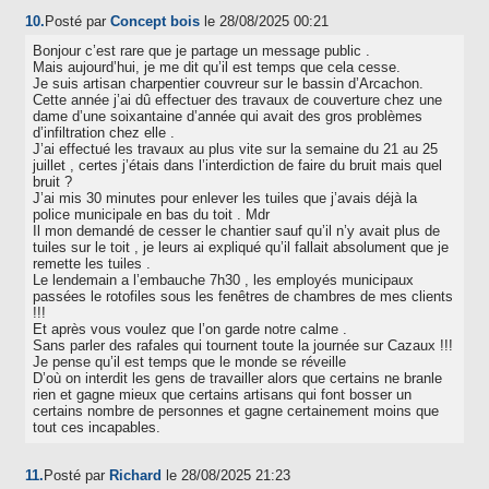
10.
Posté par
Concept bois
le 28/08/2025 00:21
Bonjour c’est rare que je partage un message public .
Mais aujourd’hui, je me dit qu’il est temps que cela cesse.
Je suis artisan charpentier couvreur sur le bassin d’Arcachon.
Cette année j’ai dû effectuer des travaux de couverture chez une
dame d’une soixantaine d’année qui avait des gros problèmes
d’infiltration chez elle .
J’ai effectué les travaux au plus vite sur la semaine du 21 au 25
juillet , certes j’étais dans l’interdiction de faire du bruit mais quel
bruit ?
J’ai mis 30 minutes pour enlever les tuiles que j’avais déjà la
police municipale en bas du toit . Mdr
Il mon demandé de cesser le chantier sauf qu’il n’y avait plus de
tuiles sur le toit , je leurs ai expliqué qu’il fallait absolument que je
remette les tuiles .
Le lendemain a l’embauche 7h30 , les employés municipaux
passées le rotofiles sous les fenêtres de chambres de mes clients
!!!
Et après vous voulez que l’on garde notre calme .
Sans parler des rafales qui tournent toute la journée sur Cazaux !!!
Je pense qu’il est temps que le monde se réveille
D’où on interdit les gens de travailler alors que certains ne branle
rien et gagne mieux que certains artisans qui font bosser un
certains nombre de personnes et gagne certainement moins que
tout ces incapables.
11.
Posté par
Richard
le 28/08/2025 21:23