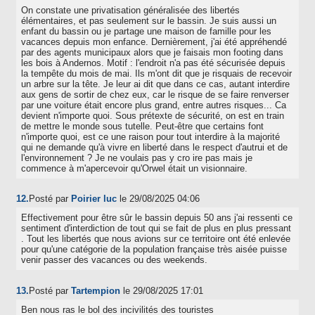
On constate une privatisation généralisée des libertés
élémentaires, et pas seulement sur le bassin. Je suis aussi un
enfant du bassin ou je partage une maison de famille pour les
vacances depuis mon enfance. Dernièrement, j'ai été appréhendé
par des agents municipaux alors que je faisais mon footing dans
les bois à Andernos. Motif : l'endroit n'a pas été sécurisée depuis
la tempête du mois de mai. Ils m'ont dit que je risquais de recevoir
un arbre sur la tête. Je leur ai dit que dans ce cas, autant interdire
aux gens de sortir de chez eux, car le risque de se faire renverser
par une voiture était encore plus grand, entre autres risques... Ca
devient n'importe quoi. Sous prétexte de sécurité, on est en train
de mettre le monde sous tutelle. Peut-être que certains font
n'importe quoi, est ce une raison pour tout interdire à la majorité
qui ne demande qu'à vivre en liberté dans le respect d'autrui et de
l'environnement ? Je ne voulais pas y cro ire pas mais je
commence à m'apercevoir qu'Orwel était un visionnaire.
12.
Posté par
Poirier luc
le 29/08/2025 04:06
Effectivement pour être sûr le bassin depuis 50 ans j'ai ressenti ce
sentiment d'interdiction de tout qui se fait de plus en plus pressant
. Tout les libertés que nous avions sur ce territoire ont été enlevée
pour qu'une catégorie de la population française très aisée puisse
venir passer des vacances ou des weekends.
13.
Posté par
Tartempion
le 29/08/2025 17:01
Ben nous ras le bol des incivilités des touristes