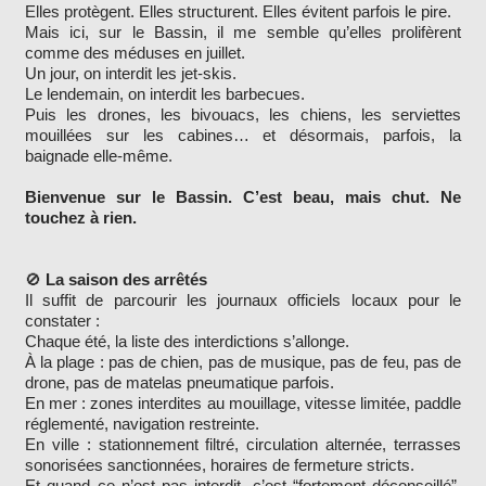
Elles protègent. Elles structurent. Elles évitent parfois le pire.
Mais ici, sur le Bassin, il me semble qu’elles prolifèrent
comme des méduses en juillet.
Un jour, on interdit les jet-skis.
Le lendemain, on interdit les barbecues.
Puis les drones, les bivouacs, les chiens, les serviettes
mouillées sur les cabines… et désormais, parfois, la
baignade elle-même.
Bienvenue sur le Bassin. C’est beau, mais chut. Ne
touchez à rien.
🚫
La saison des arrêtés
Il suffit de parcourir les journaux officiels locaux pour le
constater :
Chaque été, la liste des interdictions s’allonge.
À la plage : pas de chien, pas de musique, pas de feu, pas de
drone, pas de matelas pneumatique parfois.
En mer : zones interdites au mouillage, vitesse limitée, paddle
réglementé, navigation restreinte.
En ville : stationnement filtré, circulation alternée, terrasses
sonorisées sanctionnées, horaires de fermeture stricts.
Et quand ce n’est pas interdit, c’est “fortement déconseillé”,