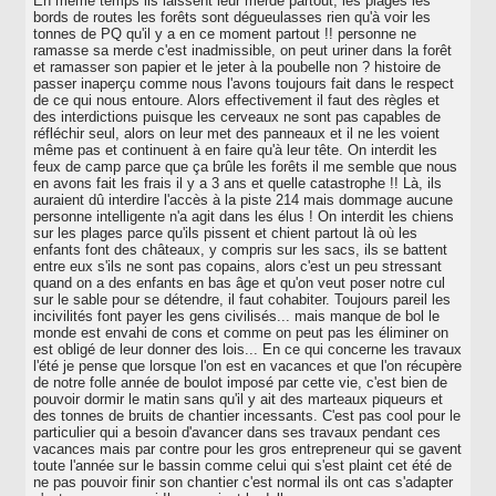
En même temps ils laissent leur merde partout, les plages les
bords de routes les forêts sont dégueulasses rien qu'à voir les
tonnes de PQ qu'il y a en ce moment partout !! personne ne
ramasse sa merde c'est inadmissible, on peut uriner dans la forêt
et ramasser son papier et le jeter à la poubelle non ? histoire de
passer inaperçu comme nous l'avons toujours fait dans le respect
de ce qui nous entoure. Alors effectivement il faut des règles et
des interdictions puisque les cerveaux ne sont pas capables de
réfléchir seul, alors on leur met des panneaux et il ne les voient
même pas et continuent à en faire qu'à leur tête. On interdit les
feux de camp parce que ça brûle les forêts il me semble que nous
en avons fait les frais il y a 3 ans et quelle catastrophe !! Là, ils
auraient dû interdire l'accès à la piste 214 mais dommage aucune
personne intelligente n'a agit dans les élus ! On interdit les chiens
sur les plages parce qu'ils pissent et chient partout là où les
enfants font des châteaux, y compris sur les sacs, ils se battent
entre eux s'ils ne sont pas copains, alors c'est un peu stressant
quand on a des enfants en bas âge et qu'on veut poser notre cul
sur le sable pour se détendre, il faut cohabiter. Toujours pareil les
incivilités font payer les gens civilisés... mais manque de bol le
monde est envahi de cons et comme on peut pas les éliminer on
est obligé de leur donner des lois... En ce qui concerne les travaux
l'été je pense que lorsque l'on est en vacances et que l'on récupère
de notre folle année de boulot imposé par cette vie, c'est bien de
pouvoir dormir le matin sans qu'il y ait des marteaux piqueurs et
des tonnes de bruits de chantier incessants. C'est pas cool pour le
particulier qui a besoin d'avancer dans ses travaux pendant ces
vacances mais par contre pour les gros entrepreneur qui se gavent
toute l'année sur le bassin comme celui qui s'est plaint cet été de
ne pas pouvoir finir son chantier c'est normal ils ont cas s'adapter