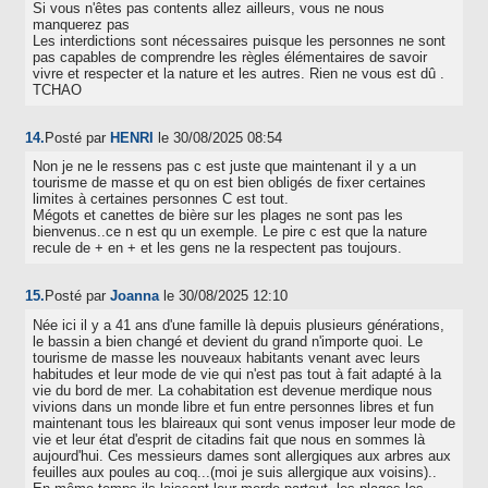
Si vous n'êtes pas contents allez ailleurs, vous ne nous
manquerez pas
Les interdictions sont nécessaires puisque les personnes ne sont
pas capables de comprendre les règles élémentaires de savoir
vivre et respecter et la nature et les autres. Rien ne vous est dû .
TCHAO
14.
Posté par
HENRI
le 30/08/2025 08:54
Non je ne le ressens pas c est juste que maintenant il y a un
tourisme de masse et qu on est bien obligés de fixer certaines
limites à certaines personnes C est tout.
Mégots et canettes de bière sur les plages ne sont pas les
bienvenus..ce n est qu un exemple. Le pire c est que la nature
recule de + en + et les gens ne la respectent pas toujours.
15.
Posté par
Joanna
le 30/08/2025 12:10
Née ici il y a 41 ans d'une famille là depuis plusieurs générations,
le bassin a bien changé et devient du grand n'importe quoi. Le
tourisme de masse les nouveaux habitants venant avec leurs
habitudes et leur mode de vie qui n'est pas tout à fait adapté à la
vie du bord de mer. La cohabitation est devenue merdique nous
vivions dans un monde libre et fun entre personnes libres et fun
maintenant tous les blaireaux qui sont venus imposer leur mode de
vie et leur état d'esprit de citadins fait que nous en sommes là
aujourd'hui. Ces messieurs dames sont allergiques aux arbres aux
feuilles aux poules au coq...(moi je suis allergique aux voisins)..