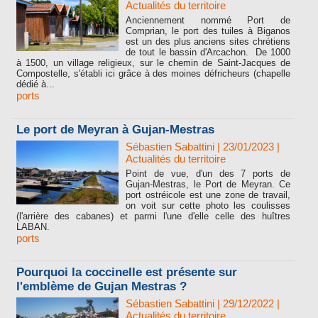
Actualités du territoire
Anciennement nommé Port de
Comprian, le port des tuiles à Biganos
est un des plus anciens sites chrétiens
de tout le bassin d'Arcachon. De 1000
à 1500, un village religieux, sur le chemin de Saint-Jacques de
Compostelle, s'établi ici grâce à des moines défricheurs (chapelle
dédié à...
ports
Le port de Meyran à Gujan-Mestras
Sébastien Sabattini
| 23/01/2023
|
Actualités du territoire
Point de vue, d'un des 7 ports de
Gujan-Mestras, le Port de Meyran. Ce
port ostréicole est une zone de travail,
on voit sur cette photo les coulisses
(l'arrière des cabanes) et parmi l'une d'elle celle des huîtres
LABAN.
ports
Pourquoi la coccinelle est présente sur
l'emblème de Gujan Mestras ?
Sébastien Sabattini
| 29/12/2022
|
Actualités du territoire