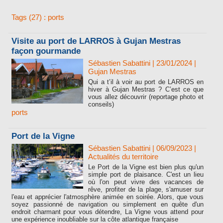
Tags (27) : ports
Visite au port de LARROS à Gujan Mestras
façon gourmande
Sébastien Sabattini
| 23/01/2024
|
Gujan Mestras
Qui a t’il à voir au port de LARROS en
hiver à Gujan Mestras ? C’est ce que
vous allez découvrir (reportage photo et
conseils)
ports
Port de la Vigne
Sébastien Sabattini
| 06/09/2023
|
Actualités du territoire
Le Port de la Vigne est bien plus qu'un
simple port de plaisance. C'est un lieu
où l'on peut vivre des vacances de
rêve, profiter de la plage, s'amuser sur
l'eau et apprécier l'atmosphère animée en soirée. Alors, que vous
soyez passionné de navigation ou simplement en quête d'un
endroit charmant pour vous détendre, La Vigne vous attend pour
une expérience inoubliable sur la côte atlantique française