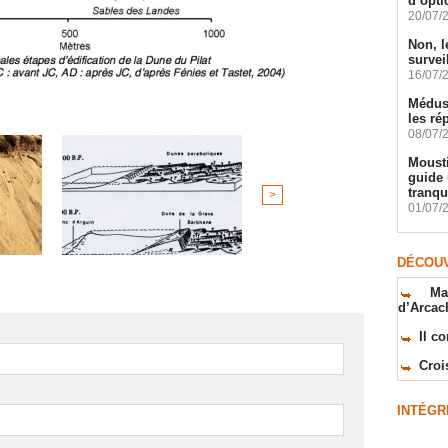
d’opti
20/07/
Non, l
survei
16/07/
Méduse
les ré
08/07/
Mousti
guide 
tranqu
>
01/07/
DÉCOUV
Ma
d’Arcac
Il c
Croi
INTÉGR