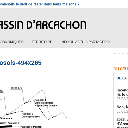
vaient-ils le droit de rester dans leurs maisons ?
ASSIN D’ARCACHON
ÉCONOMIQUES
TERRITOIRE
INFO OU ACTU À PARTAGER ?
osols-494x265
OU CEUX
DE LA
Incend
ils le
06/08/
Non, l
05/08/
2026, 
d’Arca