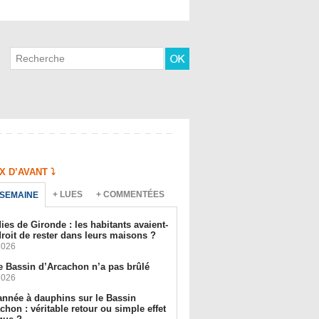
 D’AVANT ⤵️
+ LUES
+ COMMENTÉES
 SEMAINE
ies de Gironde : les habitants avaient-
 droit de rester dans leurs maisons ?
2026
e Bassin d’Arcachon n’a pas brûlé
2026
année à dauphins sur le Bassin
chon : véritable retour ou simple effet