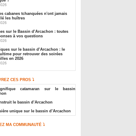
que ?
2026
es cabanes tchanquées n'ont jamais
llé les huîtres
2026
s sur le Bassin d’Arcachon : toutes
ponses à vos questions
2026
ques sur le bassin d’Arcachon : le
ultime pour retrouver des soirées
illes en 2026
2026
REZ CES PROS ⤵️
gnifique catamaran sur le bassin
hon
onstruit le bassin d’Arcachon
sière unique sur le bassin d’Arcachon
EZ MA COMMUNAUTÉ ⤵️