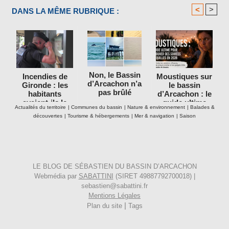
<
>
DANS LA MÊME RUBRIQUE :
Non, le Bassin
Incendies de
Moustiques sur
d’Arcachon n’a
Gironde : les
le bassin
pas brûlé
habitants
d’Arcachon : le
avaient-ils le
guide ultime
Actualités du territoire
|
Communes du bassin
|
Nature & environnement
|
Balades &
droit de rester
pour retrouver
découvertes
|
Tourisme & hébergements
|
Mer & navigation
|
Saison
dans leurs
des soirées
maisons ?
tranquilles en
2026
LE BLOG DE SÉBASTIEN DU BASSIN D’ARCACHON
Webmédia par
SABATTINI
(SIRET 49887792700018) |
sebastien@sabattini.fr
Mentions Légales
|
Plan du site
Tags