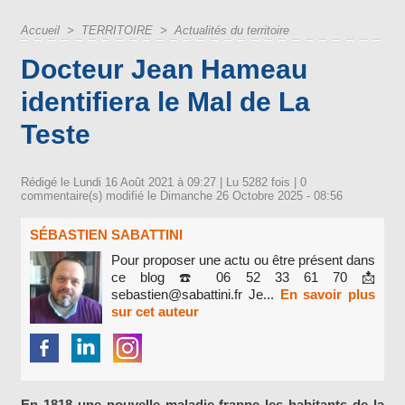
Accueil
>
TERRITOIRE
>
Actualités du territoire
Docteur Jean Hameau
identifiera le Mal de La
Teste
Rédigé le Lundi 16 Août 2021 à 09:27 | Lu 5282 fois |
0
commentaire(s) modifié le Dimanche 26 Octobre 2025 - 08:56
SÉBASTIEN SABATTINI
Pour proposer une actu ou être présent dans
ce blog ☎️ 06 52 33 61 70 📩
sebastien@sabattini.fr Je...
En savoir plus
sur cet auteur
En 1818 une nouvelle maladie frappe les habitants de la