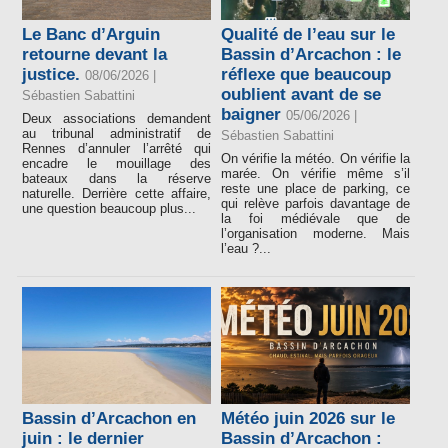
Le Banc d’Arguin
Qualité de l’eau sur le
retourne devant la
Bassin d’Arcachon : le
justice.
réflexe que beaucoup
08/06/2026 |
oublient avant de se
Sébastien Sabattini
baigner
05/06/2026 |
Deux associations demandent
au tribunal administratif de
Sébastien Sabattini
Rennes d’annuler l’arrêté qui
On vérifie la météo. On vérifie la
encadre le mouillage des
marée. On vérifie même s’il
bateaux dans la réserve
reste une place de parking, ce
naturelle. Derrière cette affaire,
qui relève parfois davantage de
une question beaucoup plus...
la foi médiévale que de
l’organisation moderne. Mais
l’eau ?...
Bassin d’Arcachon en
Météo juin 2026 sur le
juin : le dernier
Bassin d’Arcachon :