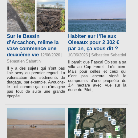
Sur le Bassin
Habiter sur l’île aux
d’Arcachon, même la
Oiseaux pour 2 302 €
vase commence une
par an, ça vous dit ?
deuxième vie
12/06/2026 |
10/06/2026 |
Sébastien Sabattini
Sébastien Sabattini
Il paraît que Pascal Obispo a sa
villa au Cap Ferret. Très bien.
Il y a des sujets qui n’ont pas
Mais pour celles et ceux qui
l’air sexy au premier regard. La
n’ont pas encore signé le
valorisation des sédiments de
compromis d’une propriété de
dragage, par exemple. Avouons-
1,4 hectare avec vue sur la
le : dit comme ça, on n’imagine
dune du Pilat,...
pas tout de suite une grande
épopée...