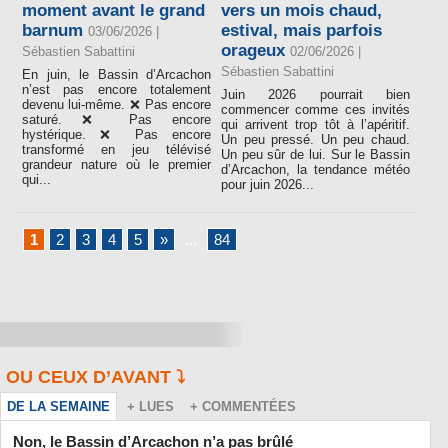
moment avant le grand
vers un mois chaud,
barnum
estival, mais parfois
03/06/2026 |
orageux
Sébastien Sabattini
02/06/2026 |
Sébastien Sabattini
En juin, le Bassin d’Arcachon
n’est pas encore totalement
Juin 2026 pourrait bien
devenu lui-même. ❌ Pas encore
commencer comme ces invités
saturé. ❌ Pas encore
qui arrivent trop tôt à l’apéritif.
hystérique. ❌ Pas encore
Un peu pressé. Un peu chaud.
transformé en jeu télévisé
Un peu sûr de lui. Sur le Bassin
grandeur nature où le premier
d’Arcachon, la tendance météo
qui...
pour juin 2026...
1
2
3
4
5
»
...
84
OU CEUX D’AVANT ⤵️
DE LA SEMAINE
+ LUES
+ COMMENTÉES
Non, le Bassin d’Arcachon n’a pas brûlé