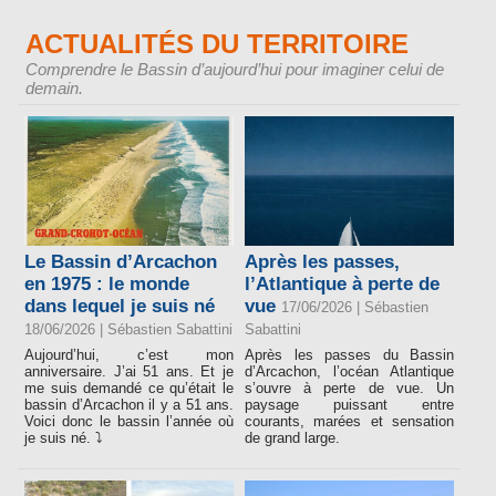
ACTUALITÉS DU TERRITOIRE
Comprendre le Bassin d’aujourd’hui pour imaginer celui de
demain.
Le Bassin d’Arcachon
Après les passes,
en 1975 : le monde
l’Atlantique à perte de
dans lequel je suis né
vue
17/06/2026 |
Sébastien
18/06/2026 |
Sébastien Sabattini
Sabattini
Aujourd’hui, c’est mon
Après les passes du Bassin
anniversaire. J’ai 51 ans. Et je
d’Arcachon, l’océan Atlantique
me suis demandé ce qu’était le
s’ouvre à perte de vue. Un
bassin d’Arcachon il y a 51 ans.
paysage puissant entre
Voici donc le bassin l’année où
courants, marées et sensation
je suis né. ⤵️
de grand large.