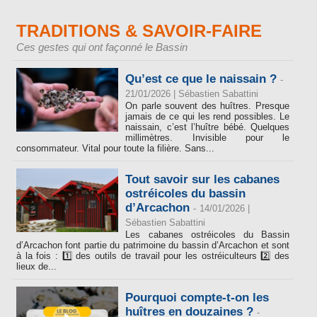
TRADITIONS & SAVOIR-FAIRE
Ces gestes qui ont façonné le Bassin
Qu’est ce que le naissain ?
-
21/01/2026 |
Sébastien Sabattini
On parle souvent des huîtres. Presque
jamais de ce qui les rend possibles. Le
naissain, c’est l’huître bébé. Quelques
millimètres. Invisible pour le
consommateur. Vital pour toute la filière. Sans...
Tout savoir sur les cabanes
ostréicoles du bassin
d’Arcachon
-
14/01/2026 |
Sébastien Sabattini
Les cabanes ostréicoles du Bassin
d’Arcachon font partie du patrimoine du bassin d’Arcachon et sont
à la fois : 1️⃣ des outils de travail pour les ostréiculteurs 2️⃣ des
lieux de...
Pourquoi compte-t-on les
huîtres en douzaines ?
-