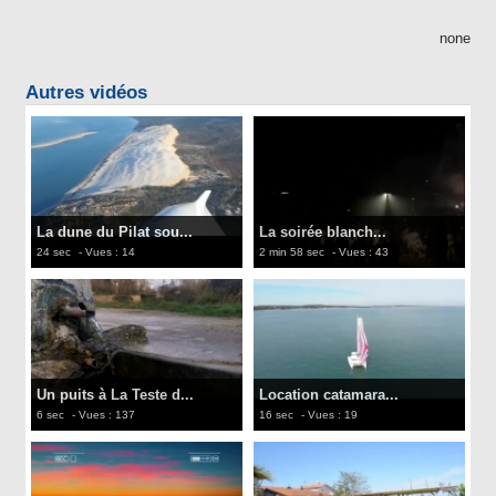
none
Autres vidéos
La dune du Pilat sou...
La soirée blanch...
24 sec
- Vues : 14
2 min 58 sec
- Vues : 43
Un puits à La Teste d...
Location catamara...
6 sec
- Vues : 137
16 sec
- Vues : 19