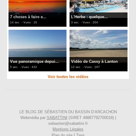
7 choses à faire e...
L'Herbe : quelque...
14 sec
- Vues : 16
3 sec
- Vues : 204
Vue panoramique depui...
Vidéo de Cassy à Lanton
5 sec
- Vues : 432
12 sec
- Vues : 167
Voir toutes les vidéos
LE BLOG DE SÉBASTIEN DU BASSIN D’ARCACHON
Webmédia par
SABATTINI
(SIRET 49887792700018) |
sebastien@sabattini.fr
Mentions Légales
|
Plan du site
Tags