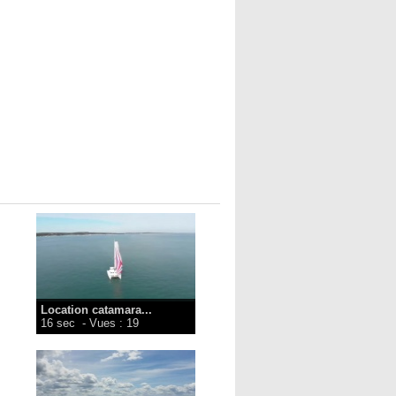
Location catamara...
16 sec
- Vues : 19