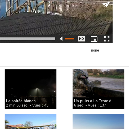
none
La soirée blanch...
Un puits à La Teste d...
2 min 58 sec
- Vues : 43
6 sec
- Vues : 137