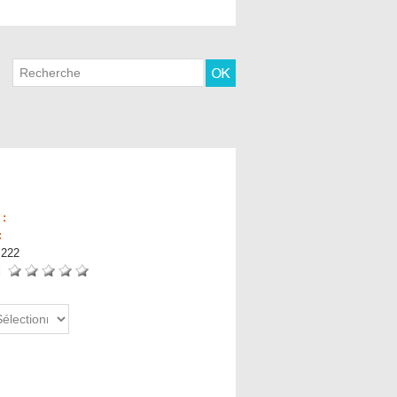
 :
:
:
222
 :