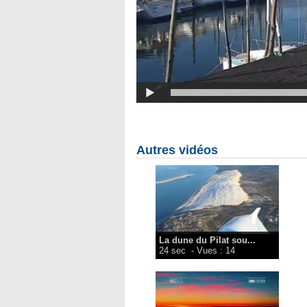
Autres vidéos
La dune du Pilat sou...
24 sec
- Vues : 14