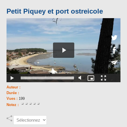
Petit Piquey et port ostreicole
Auteur :
Durée :
Vues :
199
Notez :