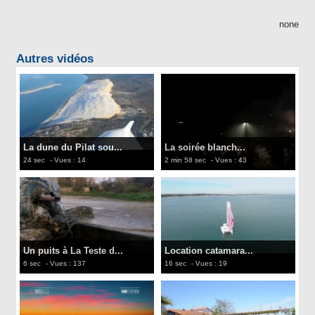
none
Autres vidéos
La dune du Pilat sou...
La soirée blanch...
24 sec
- Vues : 14
2 min 58 sec
- Vues : 43
Un puits à La Teste d...
Location catamara...
6 sec
- Vues : 137
16 sec
- Vues : 19