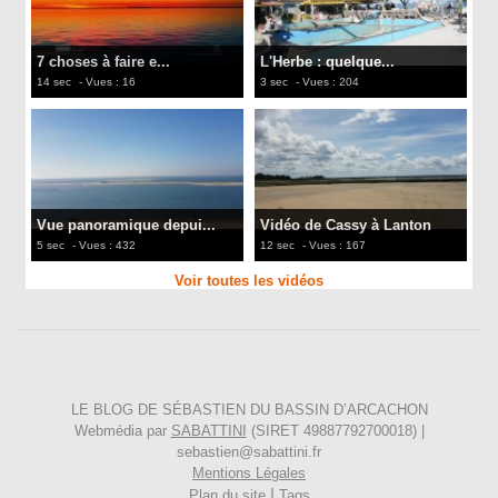
7 choses à faire e...
L'Herbe : quelque...
14 sec
- Vues : 16
3 sec
- Vues : 204
Vue panoramique depui...
Vidéo de Cassy à Lanton
5 sec
- Vues : 432
12 sec
- Vues : 167
Voir toutes les vidéos
LE BLOG DE SÉBASTIEN DU BASSIN D’ARCACHON
Webmédia par
SABATTINI
(SIRET 49887792700018) |
sebastien@sabattini.fr
Mentions Légales
|
Plan du site
Tags