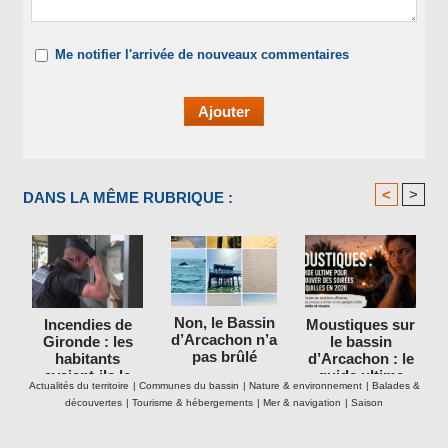
Me notifier l'arrivée de nouveaux commentaires
<
>
DANS LA MÊME RUBRIQUE :
Non, le Bassin
Incendies de
Moustiques sur
d’Arcachon n’a
Gironde : les
le bassin
pas brûlé
habitants
d’Arcachon : le
avaient-ils le
guide ultime
Actualités du territoire
|
Communes du bassin
|
Nature & environnement
|
Balades &
droit de rester
pour retrouver
découvertes
|
Tourisme & hébergements
|
Mer & navigation
|
Saison
dans leurs
des soirées
maisons ?
tranquilles en
2026