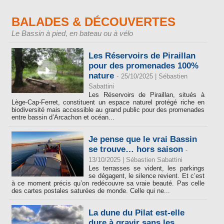
BALADES & DÉCOUVERTES
Le Bassin à pied, en bateau ou à vélo
Les Réservoirs de Piraillan
pour des promenades 100%
nature
-
25/10/2025 |
Sébastien
Sabattini
Les Réservoirs de Piraillan, situés à
Lège-Cap-Ferret, constituent un espace naturel protégé riche en
biodiversité mais accessible au grand public pour des promenades
entre bassin d’Arcachon et océan...
Je pense que le vrai Bassin
se trouve… hors saison
-
13/10/2025 |
Sébastien Sabattini
Les terrasses se vident, les parkings
se dégagent, le silence revient. Et c’est
à ce moment précis qu’on redécouvre sa vraie beauté. Pas celle
des cartes postales saturées de monde. Celle qui ne...
La dune du Pilat est-elle
dure à gravir sans les