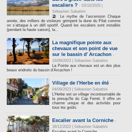
escaliers ?
-
03/10/2025 |
Sébastien Sabattini
🏖️ Le mythe de l’ascension Chaque
année, des milliers de visiteurs grimpent la dune du Pilat comme
on s’attaque à un défi sportif. Quand les escaliers sont installés
(pendant la haute saison), la...
La magnifique pointe aux
chevaux et son point de vue
sur le bassin d' Arcachon
-
15/09/2023 |
Sébastien Sabattini
La Pointe aux chevaux est un des plus
beaux endroits du bassin d’Arcachon !
Village de l'Herbe en été
-
04/09/2023 |
Sébastien Sabattini
L'Herbe est un village incontournable de
la presqu'île du Cap Ferret. Il offre un
charme unique et des activités pour
tous les goûts.
Escalier avant la Corniche
-
18/12/2022 |
Sébastien Sabattini
Escalier avant la Corniche