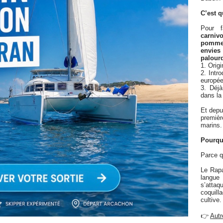
C’est 
Pour 
carniv
pomme,
envie
palourd
Origi
Intr
europé
Déjà
dans l
Et depu
premiè
marins.
Pourquo
Parce q
Le Rapa
langue
s’atta
coquill
cultive.
👉
Autr