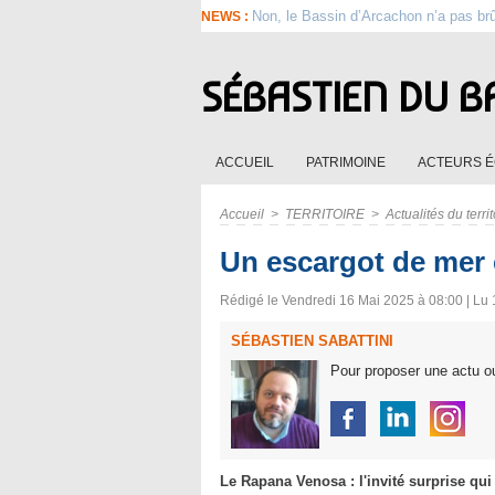
Non, le Bassin d’Arcachon n’a pas br
NEWS :
SÉBASTIEN DU B
ACCUEIL
PATRIMOINE
ACTEURS 
Accueil
>
TERRITOIRE
>
Actualités du territ
Un escargot de mer c
Rédigé le Vendredi 16 Mai 2025 à 08:00 | Lu 
SÉBASTIEN SABATTINI
Pour proposer une actu ou
Le Rapana Venosa : l'invité surprise qui