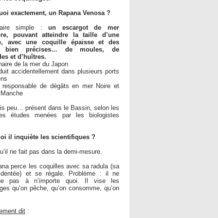
quoi exactement, un Rapana Venosa ?
faire simple :
un escargot de mer
ore, pouvant atteindre la taille d’une
 avec une coquille épaisse et des
s bien précises… de moules, de
es et d’huîtres.
naire de la mer du Japon
oduit accidentellement dans plusieurs ports
ens
 responsable de dégâts en mer Noire et
a Manche
is peu… présent dans le Bassin, selon les
res études menées par les biologistes
i il inquiète les scientifiques ?
u’il ne fait pas dans la demi-mesure.
na perce les coquilles avec sa radula (sa
 dentée) et se régale. Problème : il ne
que pas à n’importe quoi. Il vise les
ages qu’on pêche, qu’on consomme, qu’on
ement dit
: