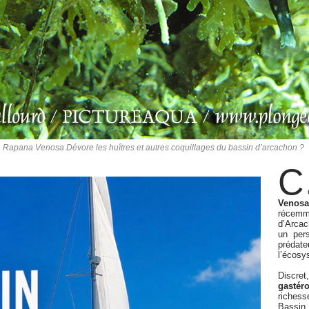
Rapana Venosa Dévore les huîtres et autres coquillages du bassin d’arcachon ?
C
Venosa
récemm
d’Arcac
un per
prédate
l’écosy
Discret
gastér
riches
Bassin