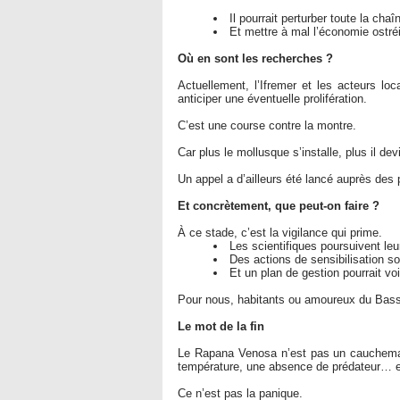
Il pourrait perturber toute la cha
Et mettre à mal l’économie ostréi
Où en sont les recherches ?
Actuellement, l’Ifremer et les acteurs l
anticiper une éventuelle prolifération.
C’est une course contre la montre.
Car plus le mollusque s’installe, plus il devi
Un appel a d’ailleurs été lancé auprès des 
Et concrètement, que peut-on faire ?
À ce stade, c’est la vigilance qui prime.
Les scientifiques poursuivent le
Des actions de sensibilisation s
Et un plan de gestion pourrait voir
Pour nous, habitants ou amoureux du Bassin,
Le mot de la fin
Le Rapana Venosa n’est pas un cauchemar h
température, une absence de prédateur… et
Ce n’est pas la panique.