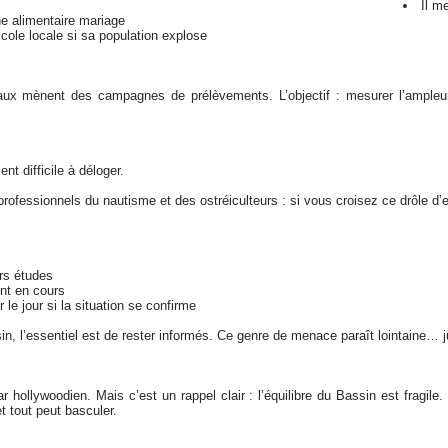
Il m
îne alimentaire mariage
cole locale si sa population explose
ocaux mènent des campagnes de prélèvements. L’objectif : mesurer l’ampleu
ent difficile à déloger.
professionnels du nautisme et des ostréiculteurs : si vous croisez ce drôle d’
urs études
ont en cours
 le jour si la situation se confirme
 l’essentiel est de rester informés. Ce genre de menace paraît lointaine… jus
ollywoodien. Mais c’est un rappel clair : l’équilibre du Bassin est fragile
 tout peut basculer.