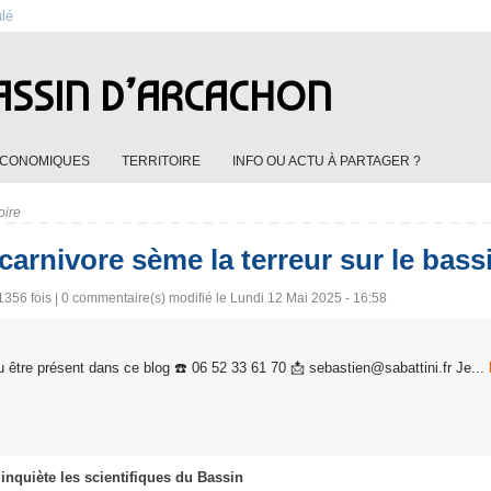
ûlé
ASSIN D’ARCACHON
ÉCONOMIQUES
TERRITOIRE
INFO OU ACTU À PARTAGER ?
oire
arnivore sème la terreur sur le bas
1356 fois |
0
commentaire(s) modifié le Lundi 12 Mai 2025 - 16:58
 être présent dans ce blog ☎️ 06 52 33 61 70 📩 sebastien@sabattini.fr Je...
 inquiète les scientifiques du Bassin