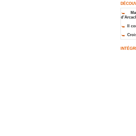
DÉCOUV
Ma
d’Arcac
Il c
Croi
INTÉGR