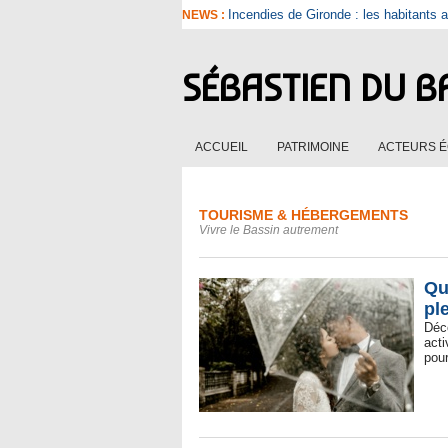
Incendies de Gironde : les habitants a
NEWS :
SÉBASTIEN DU B
ACCUEIL
PATRIMOINE
ACTEURS 
TOURISME & HÉBERGEMENTS
Vivre le Bassin autrement
Qu
pl
Déc
act
pour