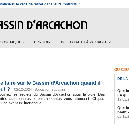
vaient-ils le droit de rester dans leurs maisons ?
ASSIN D’ARCACHON
ÉCONOMIQUES
TERRITOIRE
INFO OU ACTU À PARTAGER ?
OU CEUX
DE LA
e faire sur le Bassin d’Arcachon quand il
eut ?
-
02/12/2024 |
Sébastien Sabattini
Que fa
ouvrez les secrets du Bassin d'Arcachon sous la pluie. Des
Le gui
ivités surprenantes et enrichissantes vous attendent. Cliquez
18/02/
 une aventure inattendue.
Que fa
pleut 
02/12/