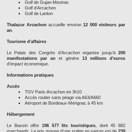
Golf de Gujan-Mestras
Golf d'Arcachon
Golf de Lanton
Thalazur Arcachon
accueille environ
12 000 visiteurs par
an
.
Tourisme d'affaires
Le Palais des Congrès d'Arcachon organise jusqu'à
200
manifestations par an
et génère
13 millions d'euros
d'impact économique.
Informations pratiques
Accès
TGV Paris-Arcachon en 3h10
Accès routier sans péage via A63/A660
Aéroport de Bordeaux-Mérignac à 45 km
Hébergement
Le Bassin offre
196 577 lits touristiques
, dont 45 882
marchands. Le prix moyen d'une nuitée en saison est de
239