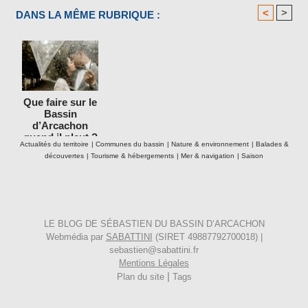
<
>
DANS LA MÊME RUBRIQUE :
Que faire sur le
Bassin
d’Arcachon
quand il pleut ?
Actualités du territoire
|
Communes du bassin
|
Nature & environnement
|
Balades &
découvertes
|
Tourisme & hébergements
|
Mer & navigation
|
Saison
LE BLOG DE SÉBASTIEN DU BASSIN D’ARCACHON
Webmédia par
SABATTINI
(SIRET 49887792700018) |
sebastien@sabattini.fr
Mentions Légales
|
Plan du site
Tags