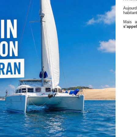
Aujourd
habitan
Mais a
s’appel