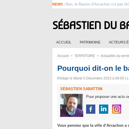
Non, le Bassin d’Arcachon n’a pas br
NEWS :
SÉBASTIEN DU B
ACCUEIL
PATRIMOINE
ACTEURS 
Accueil
>
TERRITOIRE
>
Actualités du territ
Pourquoi dit-on le 
Rédigé le Mardi 5 Décembre 2023 à 08:00 | L
SÉBASTIEN SABATTINI
Pour proposer une actu ou
Vous pensiez que la ville d’Arcachon a 