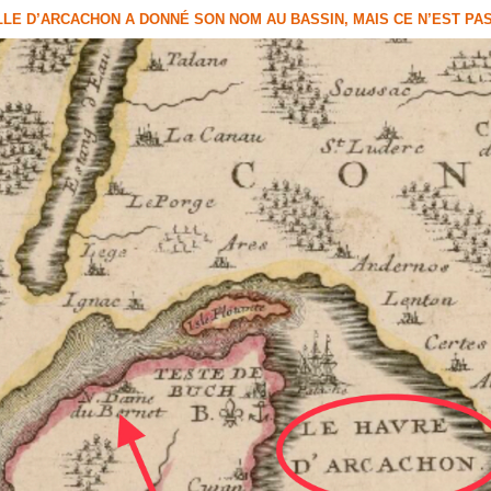
LLE D’ARCACHON A DONNÉ SON NOM AU BASSIN, MAIS CE N’EST PA