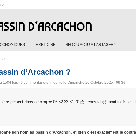
ûlé
ASSIN D’ARCACHON
ÉCONOMIQUES
TERRITOIRE
INFO OU ACTU À PARTAGER ?
oire
bassin d’Arcachon ?
u 1584 fois |
0
commentaire(s) modifié le Dimanche 26 Octobre 2025 - 09:36
 être présent dans ce blog ☎️ 06 52 33 61 70 📩 sebastien@sabattini.fr Je...
donné son nom au bassin d’Arcachon, et bien c’est exactement le contrai