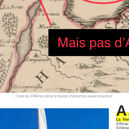
Carte du XVIIème siècle le bassin d’Arcachon avant Arcachon
A
La Tes
d’Arcac
XVIème 