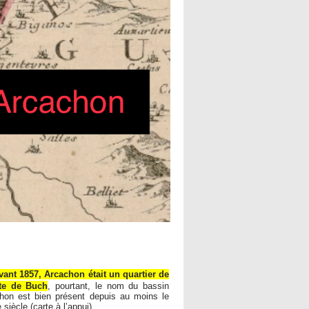
vant 1857, Arcachon était un quartier de
te de Buch
, pourtant, le nom du bassin
hon est bien présent depuis au moins le
siècle (carte à l’appui)