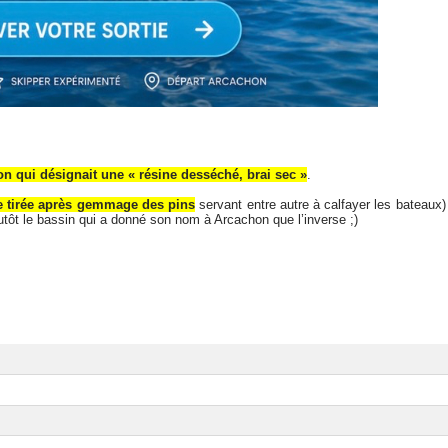
n qui désignait une « résine desséché, brai sec »
.
e tirée après gemmage des pins
servant entre autre à calfayer les bateaux)
lutôt le bassin qui a donné son nom à Arcachon que l’inverse ;)