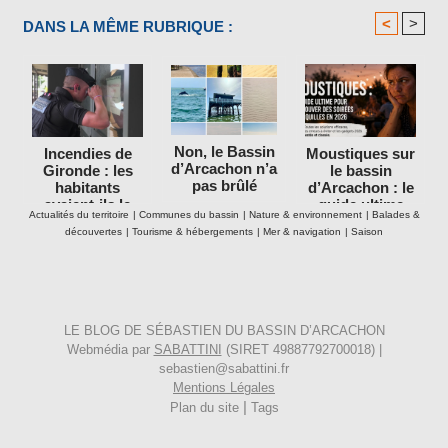
<
>
DANS LA MÊME RUBRIQUE :
Non, le Bassin
Incendies de
Moustiques sur
d’Arcachon n’a
Gironde : les
le bassin
pas brûlé
habitants
d’Arcachon : le
avaient-ils le
guide ultime
Actualités du territoire
|
Communes du bassin
|
Nature & environnement
|
Balades &
droit de rester
pour retrouver
découvertes
|
Tourisme & hébergements
|
Mer & navigation
|
Saison
dans leurs
des soirées
maisons ?
tranquilles en
2026
LE BLOG DE SÉBASTIEN DU BASSIN D’ARCACHON
Webmédia par
SABATTINI
(SIRET 49887792700018) |
sebastien@sabattini.fr
Mentions Légales
|
Plan du site
Tags