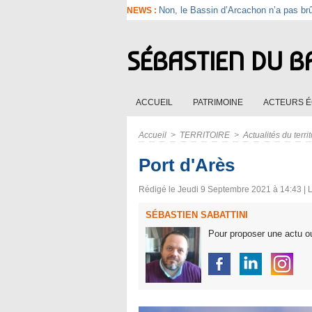
Non, le Bassin d’Arcachon n’a pas br
NEWS :
SÉBASTIEN DU B
ACCUEIL
PATRIMOINE
ACTEURS 
Accueil
>
TERRITOIRE
>
Actualités du territ
Port d'Arès
Rédigé le Jeudi 9 Septembre 2021 à 14:43 | L
SÉBASTIEN SABATTINI
Pour proposer une actu ou