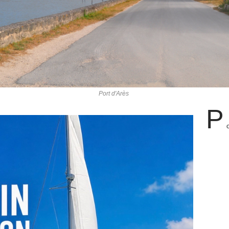
Port d'Arès
P