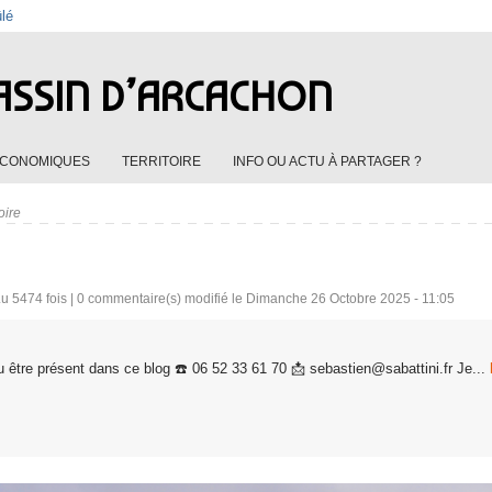
ûlé
ASSIN D’ARCACHON
ÉCONOMIQUES
TERRITOIRE
INFO OU ACTU À PARTAGER ?
oire
u 5474 fois |
0
commentaire(s) modifié le Dimanche 26 Octobre 2025 - 11:05
 être présent dans ce blog ☎️ 06 52 33 61 70 📩 sebastien@sabattini.fr Je...