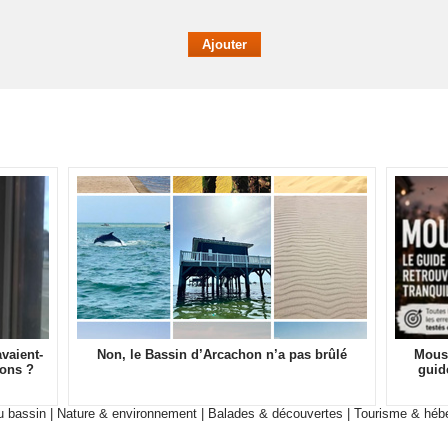
vaient-
Non, le Bassin d’Arcachon n’a pas brûlé
Moust
sons ?
guid
 bassin
|
Nature & environnement
|
Balades & découvertes
|
Tourisme & héb