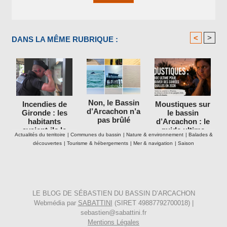
<
>
DANS LA MÊME RUBRIQUE :
Non, le Bassin
Incendies de
Moustiques sur
d’Arcachon n’a
Gironde : les
le bassin
pas brûlé
habitants
d’Arcachon : le
avaient-ils le
guide ultime
Actualités du territoire
|
Communes du bassin
|
Nature & environnement
|
Balades &
droit de rester
pour retrouver
découvertes
|
Tourisme & hébergements
|
Mer & navigation
|
Saison
dans leurs
des soirées
maisons ?
tranquilles en
2026
LE BLOG DE SÉBASTIEN DU BASSIN D’ARCACHON
Webmédia par
SABATTINI
(SIRET 49887792700018) |
sebastien@sabattini.fr
Mentions Légales