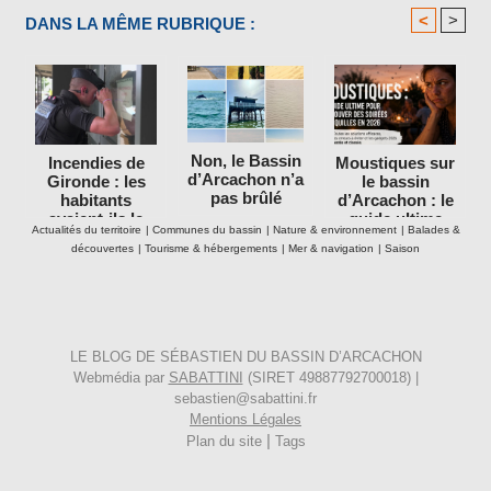
<
>
DANS LA MÊME RUBRIQUE :
Non, le Bassin
Incendies de
Moustiques sur
d’Arcachon n’a
Gironde : les
le bassin
pas brûlé
habitants
d’Arcachon : le
avaient-ils le
guide ultime
Actualités du territoire
|
Communes du bassin
|
Nature & environnement
|
Balades &
droit de rester
pour retrouver
découvertes
|
Tourisme & hébergements
|
Mer & navigation
|
Saison
dans leurs
des soirées
maisons ?
tranquilles en
2026
LE BLOG DE SÉBASTIEN DU BASSIN D’ARCACHON
Webmédia par
SABATTINI
(SIRET 49887792700018) |
sebastien@sabattini.fr
Mentions Légales
|
Plan du site
Tags