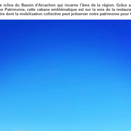
une icône du Bassin d'Arcachon qui incarne l'âme de la région. Grâce 
on Patrimoine, cette cabane emblématique est sur la voie de la restaura
re dont la mobilisation collective peut préserver notre patrimoine pour 