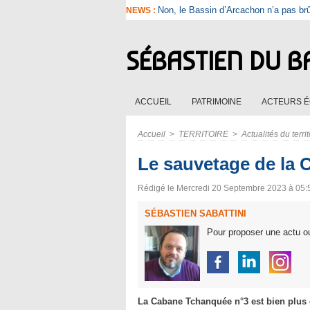
Non, le Bassin d’Arcachon n’a pas br
NEWS :
SÉBASTIEN DU B
ACCUEIL
PATRIMOINE
ACTEURS 
Accueil
>
TERRITOIRE
>
Actualités du territ
Le sauvetage de la 
Rédigé le Mercredi 20 Septembre 2023 à 05:50
SÉBASTIEN SABATTINI
Pour proposer une actu ou
La Cabane Tchanquée n°3 est bien plus q