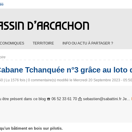
ûlé
ASSIN D’ARCACHON
ÉCONOMIQUES
TERRITOIRE
INFO OU ACTU À PARTAGER ?
oire
Cabane Tchanquée n°3 grâce au loto 
 | Lu 1576 fois |
0
commentaire(s) modifié le Mercredi 20 Septembre 2023 - 05:5
 être présent dans ce blog ☎️ 06 52 33 61 70 📩 sebastien@sabattini.fr Je...
u'un bâtiment en bois sur pilotis.