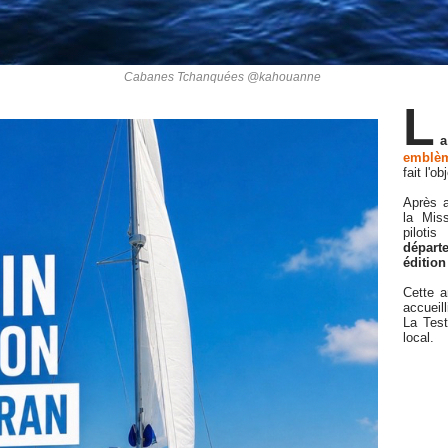
Cabanes Tchanquées @kahouanne
L
emblèm
fait l'o
Après a
la Mis
pilot
départ
édition
Cette a
accueil
La Test
local.