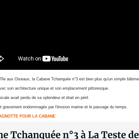
l'île aux Oiseaux, la Cabane Tchanquée n°3 est bien plus qu'un simple bâtiment
avec son architecture unique et son emplacement pittoresque.
cale avait perdu de sa splendeur et était en péril.
ient gravement endommagés par l'érosion marine et le passage du temps.
CAGNOTTE POUR LA CABANE