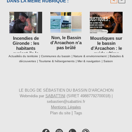
DANS LA MÊME RUBRIQUE :
Non, le Bassin
Incendies de
Moustiques sur
d’Arcachon n’a
Gironde : les
le bassin
pas brûlé
habitants
d’Arcachon : le
avaient-ils le
guide ultime
Actualités du territoire
|
Communes du bassin
|
Nature & environnement
|
Balades &
droit de rester
pour retrouver
découvertes
|
Tourisme & hébergements
|
Mer & navigation
|
Saison
dans leurs
des soirées
maisons ?
tranquilles en
2026
LE BLOG DE SÉBASTIEN DU BASSIN D’ARCACHON
Webmédia par
SABATTINI
(SIRET 49887792700018) |
sebastien@sabattini.fr
Mentions Légales
|
Plan du site
Tags