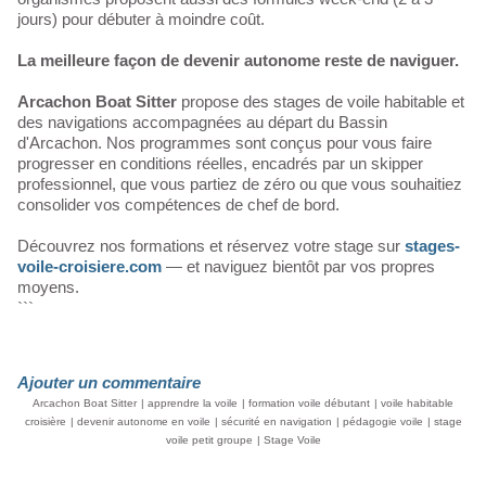
jours) pour débuter à moindre coût.
La meilleure façon de devenir autonome reste de naviguer.
Arcachon Boat Sitter
propose des stages de voile habitable et
des navigations accompagnées au départ du Bassin
d'Arcachon. Nos programmes sont conçus pour vous faire
progresser en conditions réelles, encadrés par un skipper
professionnel, que vous partiez de zéro ou que vous souhaitiez
consolider vos compétences de chef de bord.
Découvrez nos formations et réservez votre stage sur
stages-
voile-croisiere.com
— et naviguez bientôt par vos propres
moyens.
```
Ajouter un commentaire
Arcachon Boat Sitter
|
apprendre la voile
|
formation voile débutant
|
voile habitable
croisière
|
devenir autonome en voile
|
sécurité en navigation
|
pédagogie voile
|
stage
voile petit groupe
|
Stage Voile