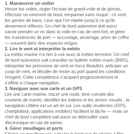
1. Manœuvrer un voilier
Hisser les voiles, régler l'écoute de grand-voile et de génois,
effectuer un virement de bord, empanner sans risque : ce sont
les gestes de base, ceux que l'on répète jusqu'à ce qu'ils
deviennent réflexes. Un chef de bord autonome doit aussi
savoir prendre un ris dans la voile en cas de vent fort, et gérer
les manœuvres de port — accostage, amarrage, prise de coffre
— souvent dans des espaces exigus.
2. Lire le vent et interpréter la météo
La météo marine n'a rien à voir avec la météo terrestre. Un chef
de bord autonome sait consulter un bulletin météo marin (BMS),
interpréter les prévisions de vent en force Beaufort, anticiper un
coup de vent, et décider de rester au port quand les conditions
l'exigent. Cette compétence s'acquiert progressivement et
s'affine à chaque navigation.
3. Naviguer avec une carte et un GPS
Lire une carte marine, tracer une route, tenir compte des
courants de marée, identifier les balises et les amers visuels : la
navigation côtière est un art en soi. Les outils modernes (GPS,
chartplotteur, applications mobiles) facilitent la tâche — mais un
chef de bord compétent sait aussi se débrouiller sans
électronique en cas de panne.
4. Gérer mouillages et ports
Choisir un mouillage sûr, calculer la longueur de chaîne à filer