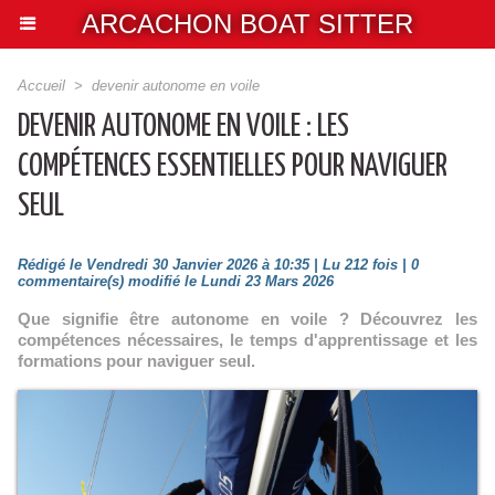
ARCACHON BOAT SITTER
Accueil
>
devenir autonome en voile
DEVENIR AUTONOME EN VOILE : LES
COMPÉTENCES ESSENTIELLES POUR NAVIGUER
SEUL
Rédigé le Vendredi 30 Janvier 2026 à 10:35 | Lu 212 fois |
0
commentaire(s) modifié le Lundi 23 Mars 2026
Que signifie être autonome en voile ? Découvrez les
compétences nécessaires, le temps d'apprentissage et les
formations pour naviguer seul.