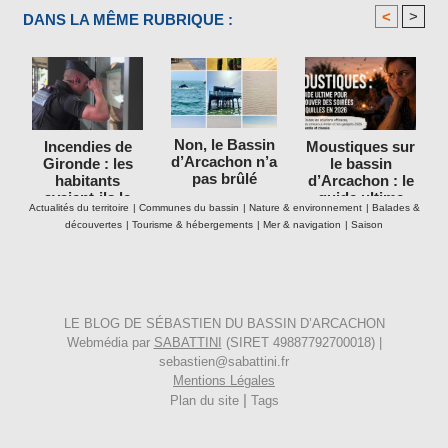
<
>
DANS LA MÊME RUBRIQUE :
Non, le Bassin
Incendies de
Moustiques sur
d’Arcachon n’a
Gironde : les
le bassin
pas brûlé
habitants
d’Arcachon : le
avaient-ils le
guide ultime
Actualités du territoire
|
Communes du bassin
|
Nature & environnement
|
Balades &
droit de rester
pour retrouver
découvertes
|
Tourisme & hébergements
|
Mer & navigation
|
Saison
dans leurs
des soirées
maisons ?
tranquilles en
2026
LE BLOG DE SÉBASTIEN DU BASSIN D’ARCACHON
Webmédia par
SABATTINI
(SIRET 49887792700018) |
sebastien@sabattini.fr
Mentions Légales
|
Plan du site
Tags