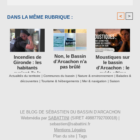
<
>
DANS LA MÊME RUBRIQUE :
Non, le Bassin
Incendies de
Moustiques sur
d’Arcachon n’a
Gironde : les
le bassin
pas brûlé
habitants
d’Arcachon : le
avaient-ils le
guide ultime
Actualités du territoire
|
Communes du bassin
|
Nature & environnement
|
Balades &
droit de rester
pour retrouver
découvertes
|
Tourisme & hébergements
|
Mer & navigation
|
Saison
dans leurs
des soirées
maisons ?
tranquilles en
2026
LE BLOG DE SÉBASTIEN DU BASSIN D’ARCACHON
Webmédia par
SABATTINI
(SIRET 49887792700018) |
sebastien@sabattini.fr
Mentions Légales
|
Plan du site
Tags