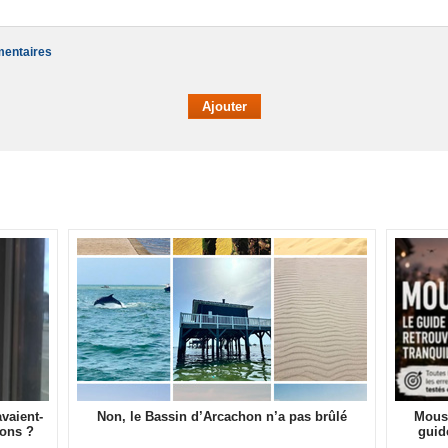
mentaires
vaient-
Non, le Bassin d’Arcachon n’a pas brûlé
Moust
sons ?
guid