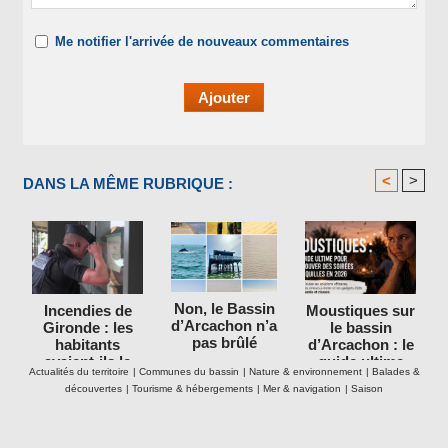
Me notifier l'arrivée de nouveaux commentaires
<
>
DANS LA MÊME RUBRIQUE :
Non, le Bassin
Incendies de
Moustiques sur
d’Arcachon n’a
Gironde : les
le bassin
pas brûlé
habitants
d’Arcachon : le
avaient-ils le
guide ultime
Actualités du territoire
|
Communes du bassin
|
Nature & environnement
|
Balades &
droit de rester
pour retrouver
découvertes
|
Tourisme & hébergements
|
Mer & navigation
|
Saison
dans leurs
des soirées
maisons ?
tranquilles en
2026