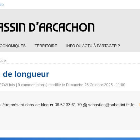
ûlé
ASSIN D’ARCACHON
ÉCONOMIQUES
TERRITOIRE
INFO OU ACTU À PARTAGER ?
oire
m de longueur
8749 fois |
0
commentaire(s) modifié le Dimanche 26 Octobre 2025 - 11:00
 être présent dans ce blog ☎️ 06 52 33 61 70 📩 sebastien@sabattini.fr Je...