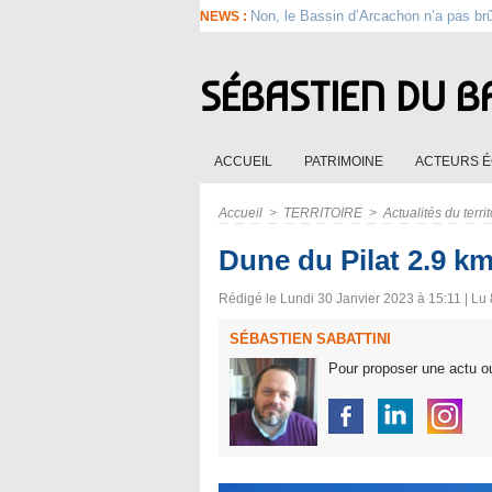
Non, le Bassin d’Arcachon n’a pas br
NEWS :
SÉBASTIEN DU B
ACCUEIL
PATRIMOINE
ACTEURS 
Accueil
>
TERRITOIRE
>
Actualités du territ
Dune du Pilat 2.9 k
Rédigé le Lundi 30 Janvier 2023 à 15:11 | Lu 
SÉBASTIEN SABATTINI
Pour proposer une actu ou