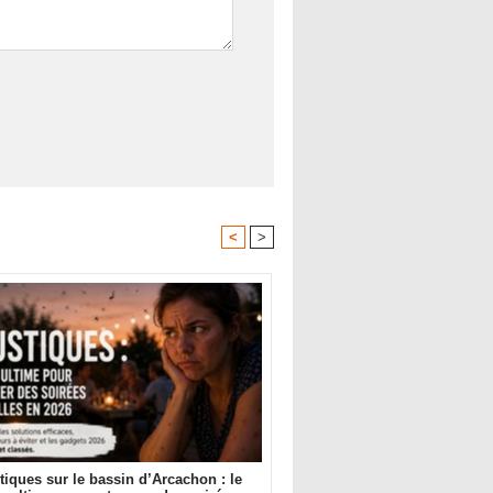
<
>
iques sur le bassin d’Arcachon : le