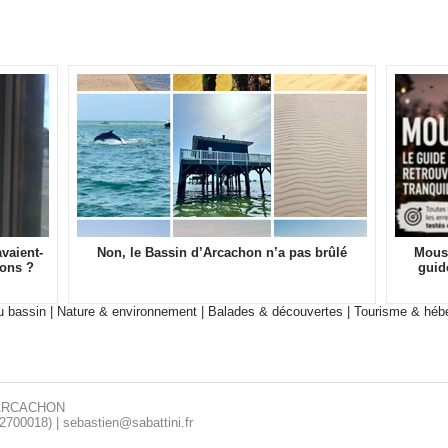
vaient-
Non, le Bassin d’Arcachon n’a pas brûlé
Moust
sons ?
guid
 bassin
|
Nature & environnement
|
Balades & découvertes
|
Tourisme & héb
’ARCACHON
00018) | sebastien@sabattini.fr