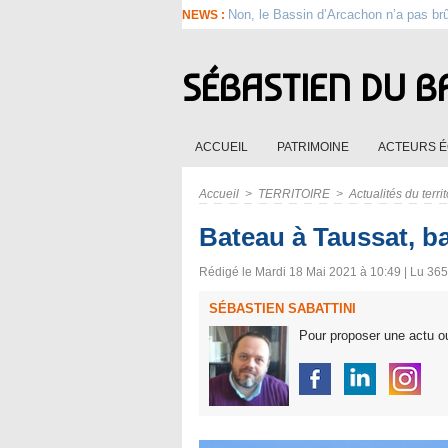
Non, le Bassin d’Arcachon n’a pas br
NEWS :
SÉBASTIEN DU B
ACCUEIL
PATRIMOINE
ACTEURS 
Accueil
>
TERRITOIRE
>
Actualités du territ
Bateau à Taussat, b
Rédigé le Mardi 18 Mai 2021 à 10:49 | Lu 3651
SÉBASTIEN SABATTINI
Pour proposer une actu ou