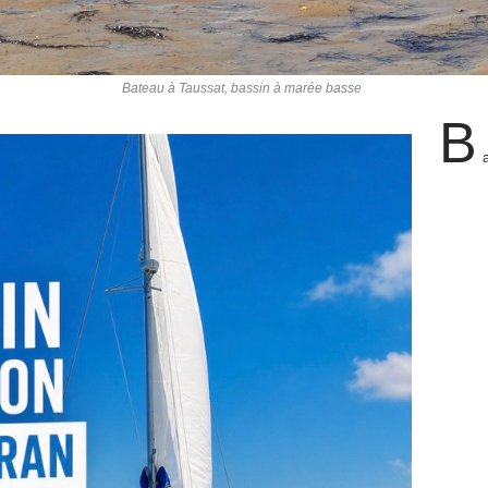
Bateau à Taussat, bassin à marée basse
B