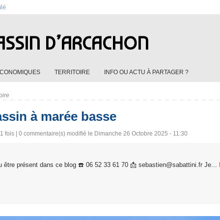
ûlé
ASSIN D’ARCACHON
ÉCONOMIQUES
TERRITOIRE
INFO OU ACTU À PARTAGER ?
oire
assin à marée basse
 fois |
0
commentaire(s) modifié le Dimanche 26 Octobre 2025 - 11:30
 être présent dans ce blog ☎️ 06 52 33 61 70 📩 sebastien@sabattini.fr Je...