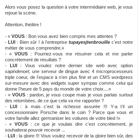
Alors vous posez la question à votre intermédiaire web, je vous
rejoue la scène.
Attention, théâtre !
- «
VOUS
: Bon vous avez bien compris mes attentes ?
-
LUI
: Bien sûr ! à l'entreprise
tupayesjtenbrouille
c'est notre
métier de vous comprendre.»
- «
VOUS
: Pourriez-vous me résumer cela et me parler
concrètement de résultats ?
-
LUI
: Vous voulez notre dernier site web avec option
sapindenoel
, une serveur de dingue avec 4 microprocesseurs
triple coeur, de l'espace à n'en plus finir et un CMS wordpress
sur-mesure avec des widgets super sympas comme celui qui
donne l'heure de 5 pays du monde de votre choix....»
- «
VOUS
: pardon, je vous coupe mais je vous parlais surtout
des retombées, de ce que cela va me rapporter ?
-
LUI
: à mais c'est la richesse assurée !!! Y-a t'il un
concessionnaire Porsche dans le coin ? Parce que vous et
votre famille allez germaniser les voitures de votre bled !»
- «
VOUS
: ce que je voulais dire c'est concrètement, je
souhaiterai pouvoir recevoir ...
-
LUI
: la gloire !!! Vous voulez recevoir de la gloire bien sûr, des