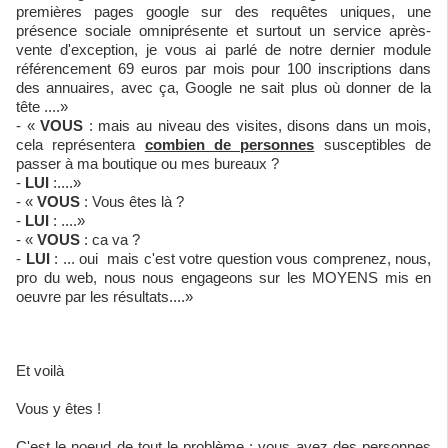
premières pages google sur des requêtes uniques, une
présence sociale omniprésente et surtout un service après-
vente d'exception, je vous ai parlé de notre dernier module
référencement 69 euros par mois pour 100 inscriptions dans
des annuaires, avec ça, Google ne sait plus où donner de la
tête ....»
- «
VOUS
: mais au niveau des visites, disons dans un mois,
cela représentera
combien de personnes
susceptibles de
passer à ma boutique ou mes bureaux ?
-
LUI
:....»
- «
VOUS
: Vous êtes là ?
-
LUI
: ....»
- «
VOUS
: ca va ?
-
LUI
: ... oui mais c'est votre question vous comprenez, nous,
pro du web, nous nous engageons sur les MOYENS mis en
oeuvre par les résultats....»
Et voilà
Vous y êtes !
C'est le noeud de tout le problème : vous avez des personnes