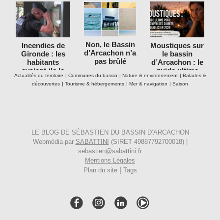
Non, le Bassin
Incendies de
Moustiques sur
d’Arcachon n’a
Gironde : les
le bassin
pas brûlé
habitants
d’Arcachon : le
avaient-ils le
guide ultime
Actualités du territoire
|
Communes du bassin
|
Nature & environnement
|
Balades &
droit de rester
pour retrouver
découvertes
|
Tourisme & hébergements
|
Mer & navigation
|
Saison
dans leurs
des soirées
maisons ?
tranquilles en
2026
LE BLOG DE SÉBASTIEN DU BASSIN D’ARCACHON
Webmédia par
SABATTINI
(SIRET 49887792700018) |
sebastien@sabattini.fr
Mentions Légales
|
Plan du site
Tags