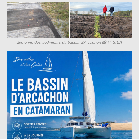
2ème vie des sédiments du bassin d’Arcachon 📸 @ SIBA