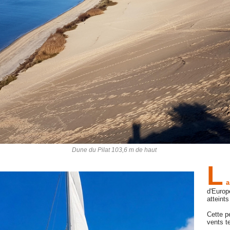
Dune du Pilat 103,6 m de haut
L
a
d'Euro
atteint
Cette p
vents t