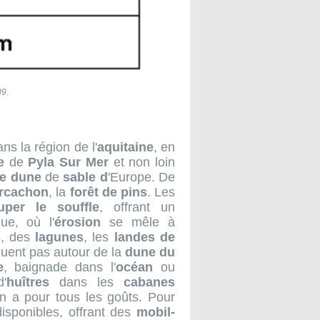
09.
ans la région de l'
aquitaine
, en
e
de
Pyla Sur Mer
et non loin
e dune
de
sable d
'Europe. De
rcachon
, la
forêt de pins
. Les
uper le souffle
, offrant un
ue, où l'
érosion
se mêle à
s
, des
lagunes
, les
landes de
nquent pas autour de la
dune du
e
, baignade dans l'
océan
ou
d'
huîtres
dans les
cabanes
 en a pour tous les goûts. Pour
isponibles, offrant des
mobil-