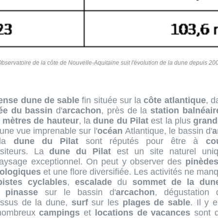
Observatoire de la côte de Nouvelle-Aquitaine suit l'évolution de la dune depuis 20
ense
dune de sable
fin située sur la
côte atlantique
, d
ée du bassin
d'
arcachon
, près de la
station balnéair
6
mètres de hauteur
, la
dune du Pilat
est la plus
grand
une vue imprenable sur l'
océan
Atlantique, le bassin d'
a
 la
dune du Pilat
sont réputés pour être à
co
siteurs. La
dune du Pilat
est un site naturel uniq
aysage exceptionnel. On peut y observer des
pinède
hologiques
et une flore diversifiée. Les activités ne ma
pistes cyclables
,
escalade
du
sommet de la dun
n
pinasse
sur le bassin d'
arcachon
, dégustation 
ssus de la dune,
surf
sur les
plages de sable
. Il y
e nombreux
campings
et
locations de vacances
sont d