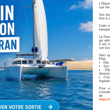
L'Obser
suit l'é
Ses étu
l'est à
Cette m
transpor
La Dune
qui att
Il est 
son évo
Voici q
Pilat :
Elle
Son 
El
d'envir
C'es
Aquitai
Pour e
consult
de 
https:/