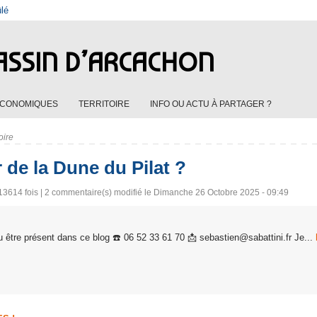
ûlé
ASSIN D’ARCACHON
ÉCONOMIQUES
TERRITOIRE
INFO OU ACTU À PARTAGER ?
oire
r de la Dune du Pilat ?
13614 fois |
2
commentaire(s) modifié le Dimanche 26 Octobre 2025 - 09:49
 être présent dans ce blog ☎️ 06 52 33 61 70 📩 sebastien@sabattini.fr Je...