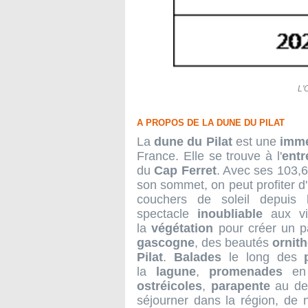
L'
A PROPOS DE LA DUNE DU PILAT
La
dune du Pilat
est une
imm
France. Elle se trouve à l'
entr
du
Cap Ferret
. Avec ses 103,
son sommet, on peut profiter d'
couchers de soleil depuis
spectacle
inoubliable
aux vi
la
végétation
pour créer un p
gascogne
, des beautés
ornit
Pilat
.
Balades
le long des
la
lagune
,
promenades
e
ostréicoles
,
parapente
au de
séjourner dans la région, d