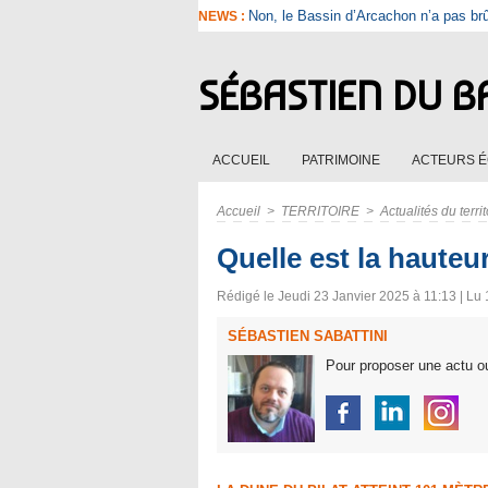
Non, le Bassin d’Arcachon n’a pas br
NEWS :
SÉBASTIEN DU B
ACCUEIL
PATRIMOINE
ACTEURS 
Accueil
>
TERRITOIRE
>
Actualités du territ
Quelle est la hauteu
Rédigé le Jeudi 23 Janvier 2025 à 11:13 | Lu 
SÉBASTIEN SABATTINI
Pour proposer une actu ou