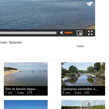
matin. #paisible
none
Voir le bassin depui...
Quelques secondes a...
7 sec
- Vues : 279
6 sec
- Vues : 242