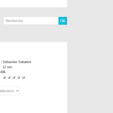
 :
Sébastien Sabattini
:
12 sec
:
496
 :