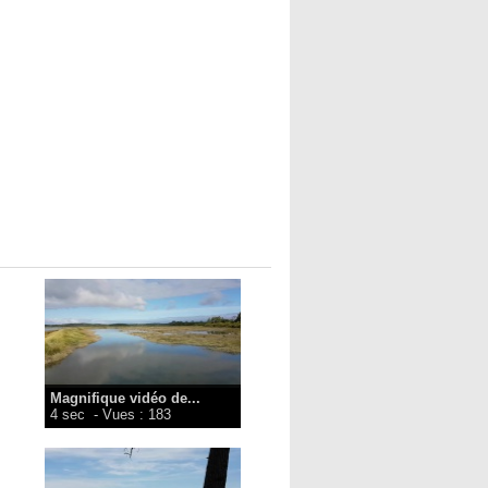
Magnifique vidéo de...
4 sec
- Vues : 183