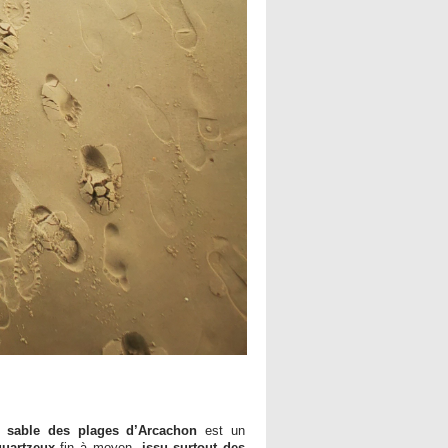
 sable des plages d’Arcachon
est un
quartzeux
fin à moyen,
issu surtout des