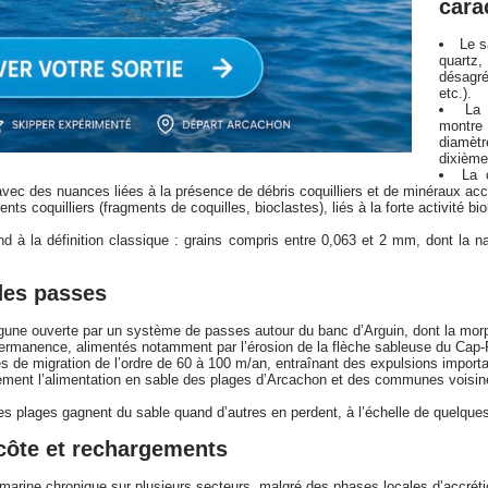
cara
Le s
quart
désagré
etc.).
La 
montre
diamèt
dixième
La 
 avec des nuances liées à la présence de débris coquilliers et de minéraux ac
s coquilliers (fragments de coquilles, bioclastes), liés à la forte activité bi
d à la définition classique : grains compris entre 0,063 et 2 mm, dont la nat
des passes
gune ouverte par un système de passes autour du banc d’Arguin, dont la morp
rmanence, alimentés notamment par l’érosion de la flèche sableuse du Cap-Fer
 de migration de l’ordre de 60 à 100 m/an, entraînant des expulsions import
tement l’alimentation en sable des plages d’Arcachon et des communes voisin
es plages gagnent du sable quand d’autres en perdent, à l’échelle de quelqu
 côte et rechargements
arine chronique sur plusieurs secteurs, malgré des phases locales d’accréti