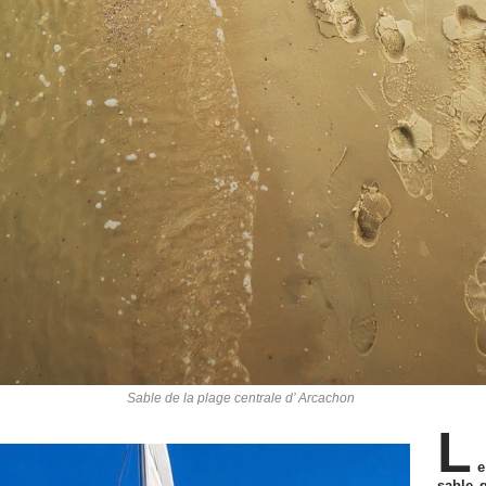
Sable de la plage centrale d’ Arcachon
L
e
sable 