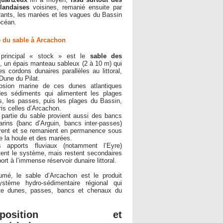
landaises
voisines, remanié ensuite par
rants, les marées et les vagues du Bassin
océan.
e du sable à Arcachon
principal « stock » est le
sable des
, un épais manteau sableux (2 à 10 m) qui
es cordons dunaires parallèles au littoral,
 Dune du Pilat.
rosion marine de ces dunes atlantiques
des sédiments qui alimentent les plages
, les passes, puis les plages du Bassin,
is celles d’Arcachon.
partie du sable provient aussi des bancs
rins (banc d’Arguin, bancs inter-passes)
rent et se remanient en permanence sous
de la houle et des marées.
s apports fluviaux (notamment l’Eyre)
ent le système, mais restent secondaires
ort à l’immense réservoir dunaire littoral.
umé, le sable d’Arcachon est le produit
ystème hydro-sédimentaire régional qui
te dunes, passes, bancs et chenaux du
mposition et