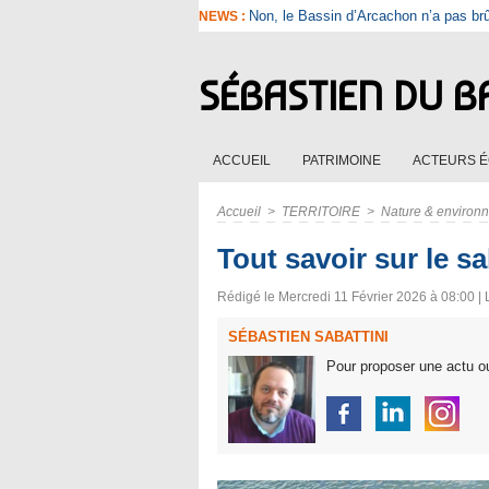
Non, le Bassin d’Arcachon n’a pas br
NEWS :
SÉBASTIEN DU B
ACCUEIL
PATRIMOINE
ACTEURS 
Accueil
>
TERRITOIRE
>
Nature & environ
Tout savoir sur le s
Rédigé le Mercredi 11 Février 2026 à 08:00 | 
SÉBASTIEN SABATTINI
Pour proposer une actu ou