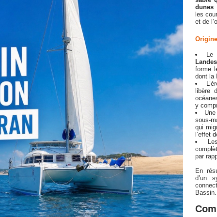
dunes 
les cou
et de l’
Origin
Le 
Landes
forme l
dont la
L’é
libère 
océanes
y compr
Une 
sous-ma
qui mig
l’effet 
Le
complèt
par rapp
En rés
d’un s
connec
Bassin.
Co