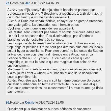
27.
Posté par
Jer
le 01/08/2024 07:19
Avez vous déjà essayé de rejoindre le bassin en passant par
Bordeaux un week-end ? Bouchons à répétition, 1 à 2h de trajet là
où il n’en faut que 45 mn traditionnellement.
Aller à la Dune est un vrai périple, essayer de se garer à Arcachon
une vraie galère. La circulation est infernale et les
Cyclistes croient que le monde leur appartient.
Les restos sont vraiment pas fameux hormis quelques adresses.
Le soir il ne se passe rien. Pas d’animations, pas d’endroits
branchés ou de festivités très connues.
Les temps de déplacement entre villes autour du bassin sont bcp
trop longs et pénibles. On ne peut pas dire non plus que les locaux
soient hyper accueillants. Pour bien connaître les cotes du Sud de
la France, je ne vois plus la différence entre Arcachon et La
Grande Motte ou St Cyprien …si ce n’est le cadre qui est
magnifique, et tout le bassin qui est magique d’un point de vue
environnement.
Maintenant, si on relativise un peu, quand des étrangers viennent,
y a toujours l’effet « whaou » du bassin quand ils le découvrent
pour la première fois.
Après, Peut être que le bassin suit la même pente que Bordeaux,
qui était number one en terme d’attractivité il y a 2/3 ans et qui
d’un coup retombe dans les classements? La roue tourne, ça finira
pas revenir ….
26.
Posté par
Cécile
le 31/07/2024 19:06
Quasiment plus d'animation sur des périodes de vacances