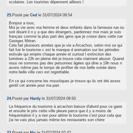
scolaires. Les touristes dépensent ailleurs !
25.
Posté par
Ced
le 31/07/2024 09:54
Bonjour a tous,
Moi je vie avec ma femme et deux enfants dans la fameuse rue ou
soit disant il n y a que des étrangers, pardonnez moi mais je suis
français comme la plus part des gens que je croise dans cette rue
Georges Méran.
Cela fait plusieurs années que je vie a Arcachon, selon moi se qui
fait fuir le tourisme c est le manque d animation sur les périodes
estivale qui empire chaque année et surtout l extinction des
lumières a 23h en pleine été je trouve cela vraiment abuser. Quand
nous ne sommes pas des personnes âgées qui dine a 19h nous n
avons même pas le temps de profiter de nos belle soirée dans
notre belle ville ceci est regrettable.
En ce qui concerne les moustiques je trouve qu ils ont été assez
gentil cet année pour ma part.
24.
Posté par
Hardy
le 31/07/2024 09:50
La fréquence du tourisme à arcachon baisse d'abord pour ce garer
et ensuite le prix cette ville pleure parce que il y a moins de
fréquentation il y a rien pour attirer le tourisme c'est pour cela que
j'ai ne vais plus jamais même les restaurants son chère
23.
Posté par
Nic
le 31/07/2024 07:42