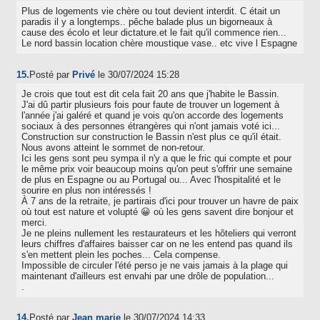
Plus de logements vie chère ou tout devient interdit. C était un
paradis il y a longtemps.. pêche balade plus un bigorneaux à
cause des écolo et leur dictature.et le fait qu'il commence rien...
Le nord bassin location chère moustique vase.. etc vive l Espagne
15.
Posté par
Privé
le 30/07/2024 15:28
Je crois que tout est dit cela fait 20 ans que j'habite le Bassin.
J'ai dû partir plusieurs fois pour faute de trouver un logement à
l'année j'ai galéré et quand je vois qu'on accorde des logements
sociaux à des personnes étrangères qui n'ont jamais voté ici...
Construction sur construction le Bassin n'est plus ce qu'il était.
Nous avons atteint le sommet de non-retour.
Ici les gens sont peu sympa il n'y a que le fric qui compte et pour
le même prix voir beaucoup moins qu'on peut s'offrir une semaine
de plus en Espagne ou au Portugal ou... Avec l'hospitalité et le
sourire en plus non intéressés !
À 7 ans de la retraite, je partirais d'ici pour trouver un havre de paix
où tout est nature et volupté 😀 où les gens savent dire bonjour et
merci.
Je ne pleins nullement les restaurateurs et les hôteliers qui verront
leurs chiffres d'affaires baisser car on ne les entend pas quand ils
s'en mettent plein les poches... Cela compense.
Impossible de circuler l'été perso je ne vais jamais à la plage qui
maintenant d'ailleurs est envahi par une drôle de population...
.
14.
Posté par
Jean marie
le 30/07/2024 14:33