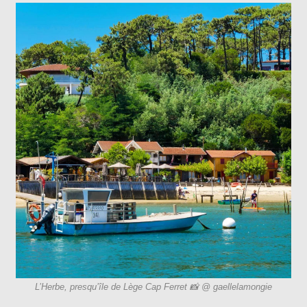
L’Herbe, presqu’île de Lège Cap Ferret 📸 @ gaellelamongie