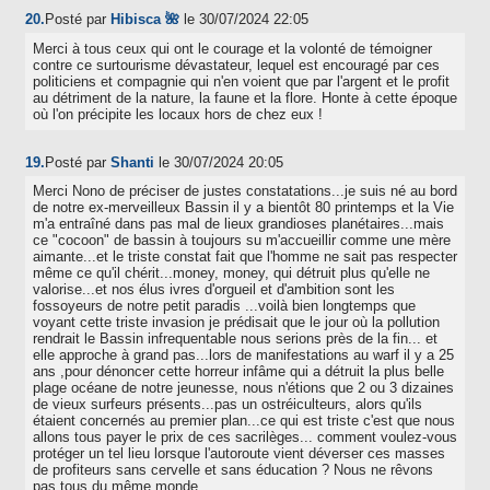
20.
Posté par
Hibisca 🌺
le 30/07/2024 22:05
Merci à tous ceux qui ont le courage et la volonté de témoigner
contre ce surtourisme dévastateur, lequel est encouragé par ces
politiciens et compagnie qui n'en voient que par l'argent et le profit
au détriment de la nature, la faune et la flore. Honte à cette époque
où l'on précipite les locaux hors de chez eux !
19.
Posté par
Shanti
le 30/07/2024 20:05
Merci Nono de préciser de justes constatations...je suis né au bord
de notre ex-merveilleux Bassin il y a bientôt 80 printemps et la Vie
m'a entraîné dans pas mal de lieux grandioses planétaires...mais
ce "cocoon" de bassin à toujours su m'accueillir comme une mère
aimante...et le triste constat fait que l'homme ne sait pas respecter
même ce qu'il chérit...money, money, qui détruit plus qu'elle ne
valorise...et nos élus ivres d'orgueil et d'ambition sont les
fossoyeurs de notre petit paradis ...voilà bien longtemps que
voyant cette triste invasion je prédisait que le jour où la pollution
rendrait le Bassin infrequentable nous serions près de la fin... et
elle approche à grand pas...lors de manifestations au warf il y a 25
ans ,pour dénoncer cette horreur infâme qui a détruit la plus belle
plage océane de notre jeunesse, nous n'étions que 2 ou 3 dizaines
de vieux surfeurs présents...pas un ostréiculteurs, alors qu'ils
étaient concernés au premier plan...ce qui est triste c'est que nous
allons tous payer le prix de ces sacrilèges... comment voulez-vous
protéger un tel lieu lorsque l'autoroute vient déverser ces masses
de profiteurs sans cervelle et sans éducation ? Nous ne rêvons
pas tous du même monde...