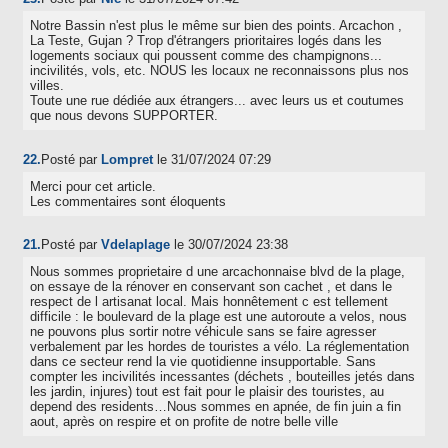
Notre Bassin n'est plus le même sur bien des points. Arcachon ,
La Teste, Gujan ? Trop d'étrangers prioritaires logés dans les
logements sociaux qui poussent comme des champignons...
incivilités, vols, etc. NOUS les locaux ne reconnaissons plus nos
villes.
Toute une rue dédiée aux étrangers... avec leurs us et coutumes
que nous devons SUPPORTER.
22.
Posté par
Lompret
le 31/07/2024 07:29
Merci pour cet article.
Les commentaires sont éloquents
21.
Posté par
Vdelaplage
le 30/07/2024 23:38
Nous sommes proprietaire d une arcachonnaise blvd de la plage,
on essaye de la rénover en conservant son cachet , et dans le
respect de l artisanat local. Mais honnêtement c est tellement
difficile : le boulevard de la plage est une autoroute a velos, nous
ne pouvons plus sortir notre véhicule sans se faire agresser
verbalement par les hordes de touristes a vélo. La réglementation
dans ce secteur rend la vie quotidienne insupportable. Sans
compter les incivilités incessantes (déchets , bouteilles jetés dans
les jardin, injures) tout est fait pour le plaisir des touristes, au
depend des residents…Nous sommes en apnée, de fin juin a fin
aout, après on respire et on profite de notre belle ville