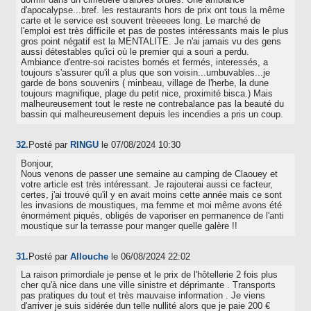
d'apocalypse...bref. les restaurants hors de prix ont tous la même
carte et le service est souvent trèeeees long. Le marché de
l'emploi est très difficile et pas de postes intéressants mais le plus
gros point négatif est la MENTALITE. Je n'ai jamais vu des gens
aussi détestables qu'ici où le premier qui a souri a perdu.
Ambiance d'entre-soi racistes bornés et fermés, interessés, a
toujours s'assurer qu'il a plus que son voisin...umbuvables...je
garde de bons souvenirs ( minbeau, village de l'herbe, la dune
toujours magnifique, plage du petit nice, proximité bisca.) Mais
malheureusement tout le reste ne contrebalance pas la beauté du
bassin qui malheureusement depuis les incendies a pris un coup.
32.
Posté par
RINGU
le 07/08/2024 10:30
Bonjour,
Nous venons de passer une semaine au camping de Claouey et
votre article est très intéressant. Je rajouterai aussi ce facteur,
certes, j'ai trouvé qu'il y en avait moins cette année mais ce sont
les invasions de moustiques, ma femme et moi même avons été
énormément piqués, obligés de vaporiser en permanence de l'anti
moustique sur la terrasse pour manger quelle galère !!
31.
Posté par
Allouche
le 06/08/2024 22:02
La raison primordiale je pense et le prix de l'hôtellerie 2 fois plus
cher qu'à nice dans une ville sinistre et déprimante . Transports
pas pratiques du tout et très mauvaise information . Je viens
d'arriver je suis sidérée dun telle nullité alors que je paie 200 €