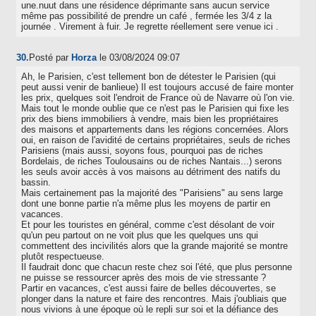
une.nuut dans une résidence déprimante sans aucun service
même pas possibilité de prendre un café , fermée les 3/4 z la
journée . Virement à fuir. Je regrette réellement sere venue ici .
30.
Posté par
Horza
le 03/08/2024 09:07
Ah, le Parisien, c'est tellement bon de détester le Parisien (qui
peut aussi venir de banlieue) Il est toujours accusé de faire monter
les prix, quelques soit l'endroit de France où de Navarre où l'on vie.
Mais tout le monde oublie que ce n'est pas le Parisien qui fixe les
prix des biens immobiliers à vendre, mais bien les propriétaires
des maisons et appartements dans les régions concernées. Alors
oui, en raison de l'avidité de certains propriétaires, seuls de riches
Parisiens (mais aussi, soyons fous, pourquoi pas de riches
Bordelais, de riches Toulousains ou de riches Nantais...) serons
les seuls avoir accès à vos maisons au détriment des natifs du
bassin.
Mais certainement pas la majorité des "Parisiens" au sens large
dont une bonne partie n'a même plus les moyens de partir en
vacances.
Et pour les touristes en général, comme c'est désolant de voir
qu'un peu partout on ne voit plus que les quelques uns qui
commettent des incivilités alors que la grande majorité se montre
plutôt respectueuse.
Il faudrait donc que chacun reste chez soi l'été, que plus personne
ne puisse se ressourcer après des mois de vie stressante ?
Partir en vacances, c'est aussi faire de belles découvertes, se
plonger dans la nature et faire des rencontres. Mais j'oubliais que
nous vivions à une époque où le repli sur soi et la défiance des