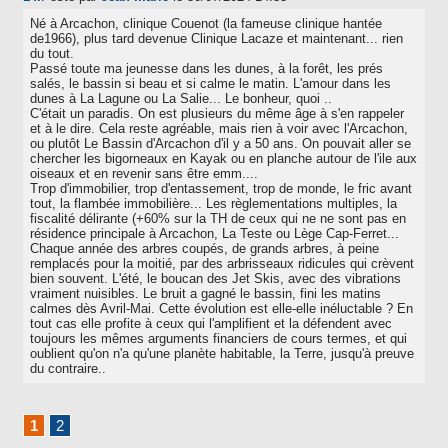
Né à Arcachon, clinique Couenot (la fameuse clinique hantée
de1966), plus tard devenue Clinique Lacaze et maintenant... rien
du tout.
Passé toute ma jeunesse dans les dunes, à la forêt, les prés
salés, le bassin si beau et si calme le matin. L'amour dans les
dunes à La Lagune ou La Salie... Le bonheur, quoi ..
C'était un paradis. On est plusieurs du même âge à s'en rappeler
et à le dire. Cela reste agréable, mais rien à voir avec l'Arcachon,
ou plutôt Le Bassin d'Arcachon d'il y a 50 ans. On pouvait aller se
chercher les bigorneaux en Kayak ou en planche autour de l'ile aux
oiseaux et en revenir sans être emm....
Trop d'immobilier, trop d'entassement, trop de monde, le fric avant
tout, la flambée immobilière... Les règlementations multiples, la
fiscalité délirante (+60% sur la TH de ceux qui ne ne sont pas en
résidence principale à Arcachon, La Teste ou Lège Cap-Ferret...
Chaque année des arbres coupés, de grands arbres, à peine
remplacés pour la moitié, par des arbrisseaux ridicules qui crèvent
bien souvent. L'été, le boucan des Jet Skis, avec des vibrations
vraiment nuisibles. Le bruit a gagné le bassin, fini les matins
calmes dès Avril-Mai. Cette évolution est elle-elle inéluctable ? En
tout cas elle profite à ceux qui l'amplifient et la défendent avec
toujours les mêmes arguments financiers de cours termes, et qui
oublient qu'on n'a qu'une planète habitable, la Terre, jusqu'à preuve
du contraire..
1
2