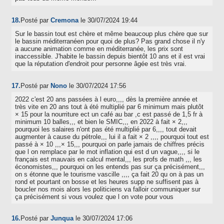
18.
Posté par
Cremona
le 30/07/2024 19:44
Sur le bassin tout est chère et même beaucoup plus chère que sur
le bassin méditerranéen pour quoi de plus? Pas grand chose il n'y
a aucune animation comme en méditerranée, les prix sont
inaccessible. J'habite le bassin depuis bientôt 10 ans et il est vrai
que la réputation d'endroit pour personne âgée est très vrai.
17.
Posté par
Nono
le 30/07/2024 17:56
2022 c'est 20 ans passées à l euro,,,, dès la première année et
très vite en 20 ans tout à été multiplié par 6 minimum mais plutôt
× 15 pour la nourriture ect un café au bar ,c est passé de 1,5 fr à
minimum 10 balles,,, et bien le SMIC,,, en 2022 à fait × 2,,,
pourquoi les salaires n'ont pas été multiplié par 6,,,, tout devait
augmenter à cause du pétrole,,, lui il a fait × 2 ,,,, pourquoi tout est
passé à × 10 ,,,× 15,,, pourquoi on parle jamais de chiffres précis
que l on remplace par le mot inflation qui est d un vague,,,, si le
français est mauvais en calcul mental,,, les profs de math ,,, les
économistes,,, pourquoi on les entends pas sur ça précisément,,,
on s étonne que le tourisme vascille ,,,, ça fait 20 qu on à pas un
rond et pourtant on bosse et les heures supp ne suffisent pas à
boucler nos mois alors les politiciens va falloir communiquer sur
ça précisément si vous voulez que l on vote pour vous
16.
Posté par
Junqua
le 30/07/2024 17:06