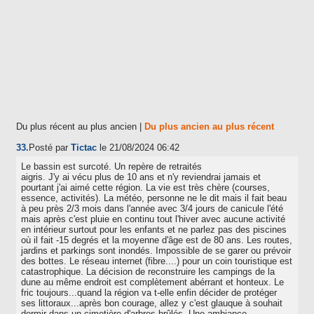
Du plus récent au plus ancien
|
Du plus ancien au plus récent
33.
Posté par
Tictac
le 21/08/2024 06:42
Le bassin est surcoté. Un repère de retraités
aigris. J'y ai vécu plus de 10 ans et n'y reviendrai jamais et
pourtant j'ai aimé cette région. La vie est très chère (courses,
essence, activités). La météo, personne ne le dit mais il fait beau
à peu près 2/3 mois dans l'année avec 3/4 jours de canicule l'été
mais après c'est pluie en continu tout l'hiver avec aucune activité
en intérieur surtout pour les enfants et ne parlez pas des piscines
où il fait -15 degrés et la moyenne d'âge est de 80 ans. Les routes,
jardins et parkings sont inondés. Impossible de se garer ou prévoir
des bottes. Le réseau internet (fibre....) pour un coin touristique est
catastrophique. La décision de reconstruire les campings de la
dune au même endroit est complètement abérrant et honteux. Le
fric toujours...quand la région va t-elle enfin décider de protéger
ses littoraux...après bon courage, allez y c'est glauque à souhait
dormir dans un cimetière d'arbres brûlés. Une ambiance