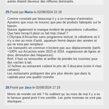
autres étaient devenus des réflexes dominants.
29.
Posté par
Marie
le 02/08/2024 22:18
Comme constaté par beaucoup il y a un manque d’animation.
Ajoutons que vous ne trouvez que peu de produits fabriqués sur le
bassin.
Notons également le manque évident de propositions culturelles.
Que faire lorsqu’il pleut ou fait trop chaud ?
L’Olympia d’Arcachon sans programme estival, le vélodrome où il
n’y a rien au mois d’août, aquarium fermé depuis des années et
qui ne sera pas remplacé.
Les transports en commun n’incitent pas aux déplacements (tarifs
+100% sur Arcachon entre 2023 et 2024, suppression de lignes et
donc diminution des fréquences)
Bref, il faut se renouveler et arrêter de prendre les touristes pour
des vaches à lait.
12 huîtres au restaurant coûtent le prix de 3 douzaine (voire 4 chez
certains)
Les restaurants pratiquent des prix plus élevés que dans la
capitale pour une qualité moindre
28.
Posté par
Jaca
le 02/08/2024 17:19
Moins de monde cet été ? Ils oublient qu 'au mois de mai il y a eu
le fameux grand pont il me semble. Les porte monnaie ne sont pas
élastiques....