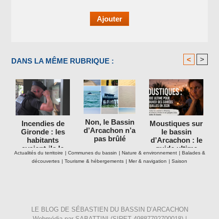
<
>
DANS LA MÊME RUBRIQUE :
Non, le Bassin
Incendies de
Moustiques sur
d’Arcachon n’a
Gironde : les
le bassin
pas brûlé
habitants
d’Arcachon : le
avaient-ils le
guide ultime
Actualités du territoire
|
Communes du bassin
|
Nature & environnement
|
Balades &
droit de rester
pour retrouver
découvertes
|
Tourisme & hébergements
|
Mer & navigation
|
Saison
dans leurs
des soirées
maisons ?
tranquilles en
2026
LE BLOG DE SÉBASTIEN DU BASSIN D’ARCACHON
Webmédia par
SABATTINI
(SIRET 49887792700018) |