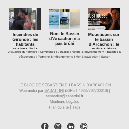
Non, le Bassin
Incendies de
Moustiques sur
d’Arcachon n’a
Gironde : les
le bassin
pas brûlé
habitants
d’Arcachon : le
avaient-ils le
guide ultime
Actualités du territoire
|
Communes du bassin
|
Nature & environnement
|
Balades &
droit de rester
pour retrouver
découvertes
|
Tourisme & hébergements
|
Mer & navigation
|
Saison
dans leurs
des soirées
maisons ?
tranquilles en
2026
LE BLOG DE SÉBASTIEN DU BASSIN D’ARCACHON
Webmédia par
SABATTINI
(SIRET 49887792700018) |
sebastien@sabattini.fr
Mentions Légales
|
Plan du site
Tags