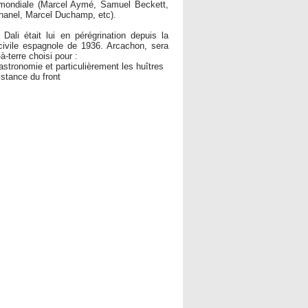
 mondiale (Marcel Aymé, Samuel Beckett,
anel, Marcel Duchamp, etc).
 Dali était lui en pérégrination depuis la
civile espagnole de 1936. Arcachon, sera
à-terre choisi pour :
astronomie et particulièrement les huîtres
istance du front