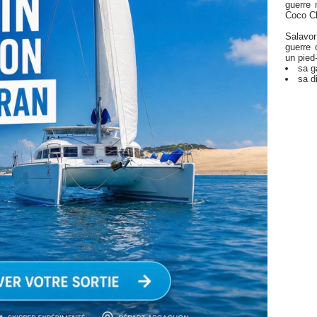
guerre
Coco Ch
Salavor
guerre 
un pied-
sa g
sa d