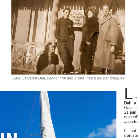
Gala, Salvador Dalí, Leonor Fini and André Pieyre de Mandiargues
L
e
Dali a
Gala, 
21 juin
aujou
apparte
Il fau
d'artis